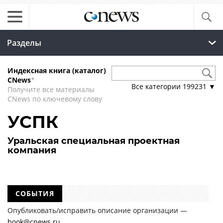
Разделы
Индексная книга (каталог)
CNews
*
Все категории
199231
▼
Получите все материалы
CNews по ключевому слову
УСПК
Уральская специальная проектная
компания
СОБЫТИЯ
Опубликовать/исправить описание организации —
book@cnews.ru