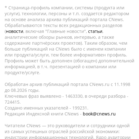
* Страница-профиль компании, системы (продукта или
услуги), технологии, персоны и т.п. создается редактором
на основе анализа архива публикаций портала CNews.
Обрабатываются тексты всех редакционных разделов
(
новости
, включая "Главные новости",
статьи
,
аналитические обзоры рынков, интервью, а также
содержание партнёрских проектов). Таким образом, чем
больше публикаций на CNews было с именем компании
или продукта/услуги, тем более информативен профиль.
Профиль может быть дополнен (обогащен) дополнительной
информацией, в т.ч. презентацией о компании или
продукте/услуге.
Обработан архив публикаций портала CNews.ru c 11.1998
до 08.2026 годы.
Ключевых фраз выявлено - 1463330, в очереди разбора -
724415.
Создано именных указателей - 199231.
Редакция Индексной книги CNews -
book@cnews.ru
Читатели CNews — это руководители и сотрудники одной
из самых успешных отраслей российской экономики:
индустрии информационных технологий. Ядро аудитории