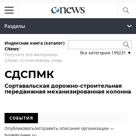
Разделы
Индексная книга (каталог)
CNews
*
Все категории
199231
▼
Получите все материалы
CNews по ключевому слову
СДСПМК
Сортавальская дорожно-строительная
передвижная механизированная колонна
СОБЫТИЯ
Опубликовать/исправить описание организации —
book@cnews.ru