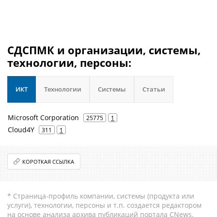
СДСПМК и организации, системы,
технологии, персоны:
ИКТ
Технологии
Системы
Статьи
Microsoft Corporation
25775
1
Cloud4Y
311
1
КОРОТКАЯ ССЫЛКА
* Страница-профиль компании, системы (продукта или
услуги), технологии, персоны и т.п. создается редактором
на основе анализа архива публикаций портала CNews.