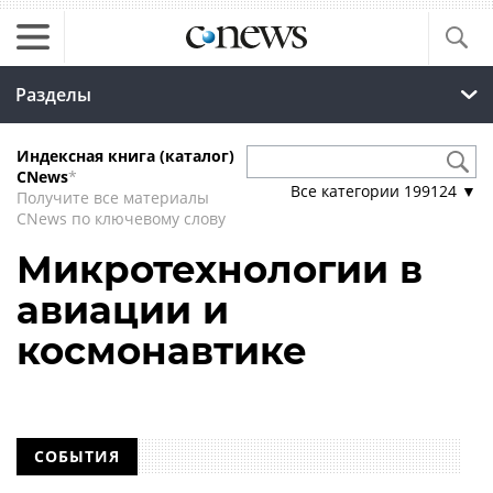
Разделы
Индексная книга (каталог)
CNews
*
Все категории
199124
▼
Получите все материалы
CNews по ключевому слову
Микротехнологии в
авиации и
космонавтике
СОБЫТИЯ