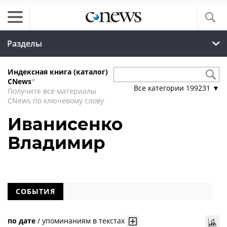
Разделы
Индексная книга (каталог)
CNews
*
Все категории
199231
▼
Получите все материалы
CNews по ключевому слову
Иванисенко
Владимир
СОБЫТИЯ
по дате
/
упоминаниям в текстах