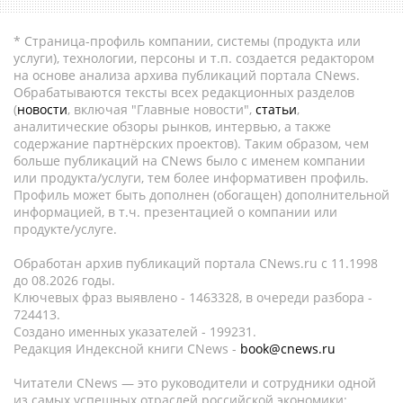
* Страница-профиль компании, системы (продукта или
услуги), технологии, персоны и т.п. создается редактором
на основе анализа архива публикаций портала CNews.
Обрабатываются тексты всех редакционных разделов
(
новости
, включая "Главные новости",
статьи
,
аналитические обзоры рынков, интервью, а также
содержание партнёрских проектов). Таким образом, чем
больше публикаций на CNews было с именем компании
или продукта/услуги, тем более информативен профиль.
Профиль может быть дополнен (обогащен) дополнительной
информацией, в т.ч. презентацией о компании или
продукте/услуге.
Обработан архив публикаций портала CNews.ru c 11.1998
до 08.2026 годы.
Ключевых фраз выявлено - 1463328, в очереди разбора -
724413.
Создано именных указателей - 199231.
Редакция Индексной книги CNews -
book@cnews.ru
Читатели CNews — это руководители и сотрудники одной
из самых успешных отраслей российской экономики: