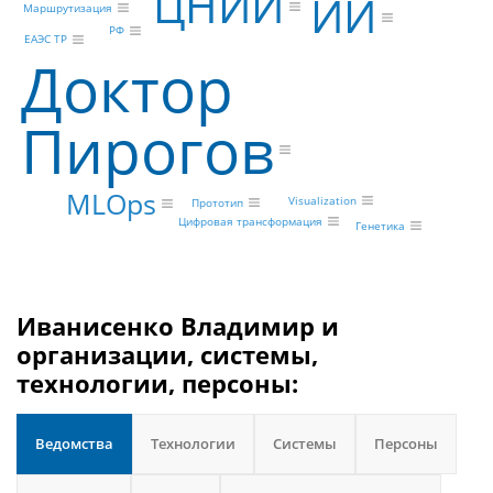
ЦНИИ
ИИ
Маршрутизация
РФ
ЕАЭС ТР
Доктор
Пирогов
MLOps
Visualization
Прототип
Цифровая трансформация
Генетика
Иванисенко Владимир и
организации, системы,
технологии, персоны:
Ведомства
Технологии
Системы
Персоны