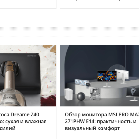
оса Dreame Z40
Обзор монитора MSI PRO MA
o: сухая и влажная
271PHW E14: практичность и
усилий
визуальный комфорт