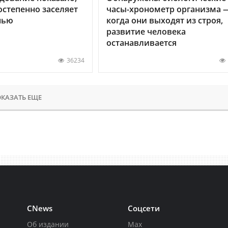
остепенно заселяет
часы-хронометр организма 
нью
когда они выходят из строя,
развитие человека
останавливается
36234
КАЗАТЬ ЕЩЕ
CNews
Соцсети
Об издании
Max