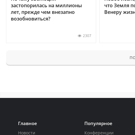
застопорилась на миллионы
что Земля п
лет, прежде чем внезапно
Венеру жиз
возобновиться?
2307
ПО
Главное
Популярное
Новости
Конференции