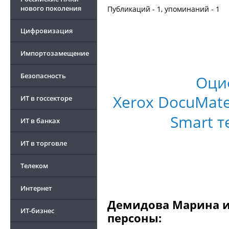
нового поколения
Публикаций - 1, упоминаний - 1
Цифровизация
Импортозамещение
Безопасность
Оци
Xerox DocuMat
ИТ в госсекторе
Smart т
ИТ в банках
ИТ в торговле
Телеком
Интернет
Демидова Марина и 
ИТ-бизнес
персоны: