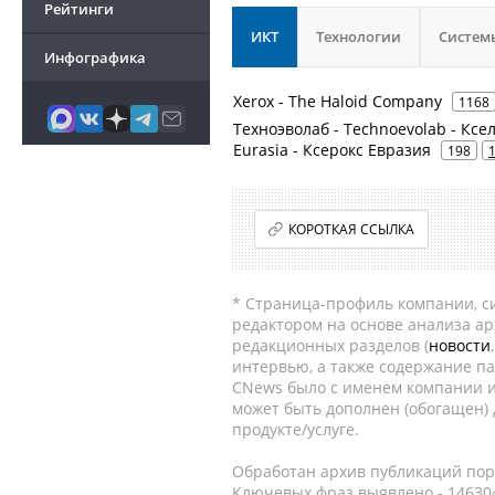
Рейтинги
ИКТ
Технологии
Систем
Инфографика
Xerox - The Haloid Company
1168
Техноэволаб - Technoevolab - Ксела
Eurasia - Ксерокс Евразия
198
КОРОТКАЯ ССЫЛКА
* Страница-профиль компании, сис
редактором на основе анализа а
редакционных разделов (
новости
интервью, а также содержание па
CNews было с именем компании и
может быть дополнен (обогащен)
продукте/услуге.
Обработан архив публикаций порт
Ключевых фраз выявлено - 146304