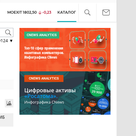
MOEXIT
1802,50
-0,23
КАТАЛОГ
CNEWS ANALYTICS
9124
▼
Топ-10 сфер применения
квантовых компьютеров.
Инфографика CNews
CNEWS ANALYTICS
Цифровые активы
«Росатома».
Инфографика CNews
СМБ