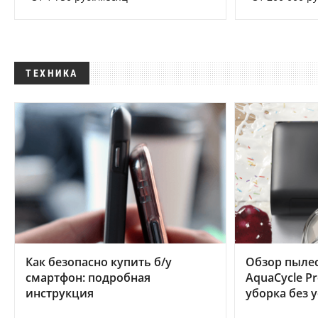
ТЕХНИКА
Как безопасно купить б/у
Обзор пылес
смартфон: подробная
AquaCycle Pr
инструкция
уборка без 