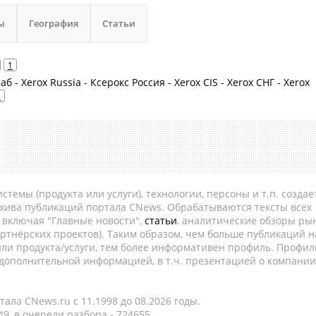
ы
География
Статьи
1
б - Xerox Russia - Ксерокс Россия - Xerox CIS - Xerox СНГ - Xerox
1
темы (продукта или услуги), технологии, персоны и т.п. создае
рхива публикаций портала CNews. Обрабатываются тексты всех
, включая "Главные новости",
статьи
, аналитические обзоры рын
ртнёрских проектов). Таким образом, чем больше публикаций н
ли продукта/услуги, тем более информативен профиль. Профил
 дополнительной информацией, в т.ч. презентацией о компании
ала CNews.ru c 11.1998 до 08.2026 годы.
9, в очереди разбора - 724655.