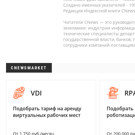
Создано именных указателей - 19
Редакция Индексной книги CNews
Читатели CNews — это руководит
экономики: индустрии информаци
технические специалисты депар
государственной власти, банков,
сотрудники компаний-поставщико
CNEWSMARKET
VDI
RP
Подобрать тариф на аренду
Подобрать
виртуальных рабочих мест
роботизац
От 1 750 руб./месяц
От 200 000 р