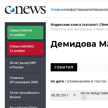
ГЛАВНАЯ
НОВОСТИ
АНАЛИТИКА
КО
Индексная книга (каталог) CNe
Получите все материалы CNews п
CNews FORUM
12 ноября
Демидова М
CNews AWARDS
12 ноября
30 лет рынку ERP
в России
СОБЫТИЯ
Главные
по дате
/
упоминаниям в текстах
ИТ-сценарии
2026
10 лет российского
Xerox представ
08.09.2011
бэкапа
1
Российские ПАКи