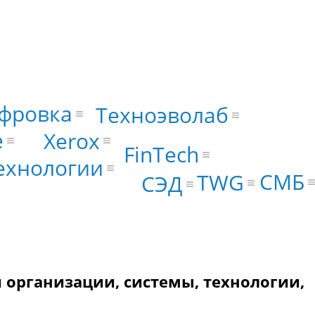
фровка
Техноэволаб
e
Xerox
FinTech
ехнологии
СМБ
TWG
СЭД
организации, системы, технологии,