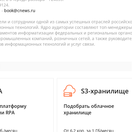
9124.
 -
book@cnews.ru
ели и сотрудники одной из самых успешных отраслей российск
онных технологий. Ядро аудитории составляют топ-менеджеры
таментов информатизации федеральных и региональных орган
 промышленных компаний, розничных сетей, а также руководите
в информационных технологий и услуг связи.
A
S3-хранилище
 платформу
Подобрать облачное
ии RPA
хранилище
уб./месяц
От 6,2 коп. за 1 Гб/месяц