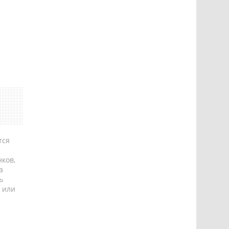
тся
ков,
а
ь
 или