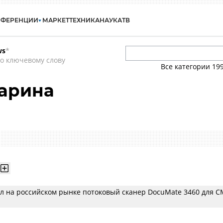
НФЕРЕНЦИИ
МАРКЕТ
ТЕХНИКА
НАУКА
ТВ
ws
*
о ключевому слову
Все категории
19
арина
ил на российском рынке потоковый сканер DocuMate 3460 для 