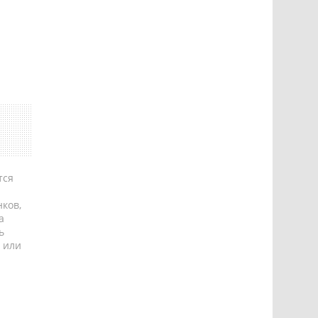
тся
ков,
а
ь
 или