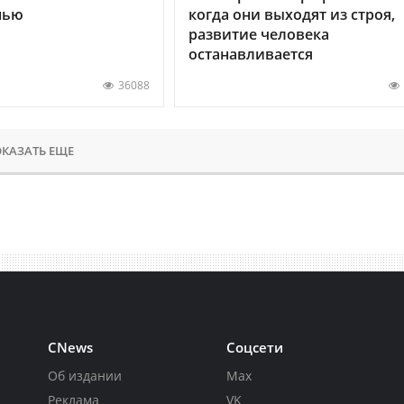
нью
когда они выходят из строя,
развитие человека
останавливается
36088
КАЗАТЬ ЕЩЕ
CNews
Соцсети
Об издании
Max
Реклама
VK