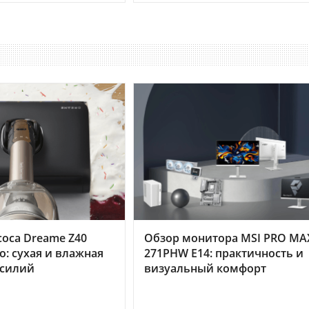
оса Dreame Z40
Обзор монитора MSI PRO MA
o: сухая и влажная
271PHW E14: практичность и
усилий
визуальный комфорт