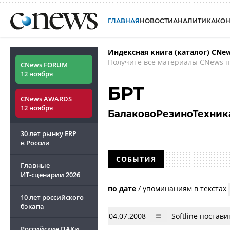
ГЛАВНАЯ
НОВОСТИ
АНАЛИТИКА
КО
Индексная книга (каталог) CNe
Получите все материалы CNews п
CNews FORUM
12 ноября
БРТ
CNews AWARDS
12 ноября
БалаковоРезиноТехник
30 лет рынку ERP
в России
СОБЫТИЯ
Главные
ИТ-сценарии
2026
по дате
/
упоминаниям в текстах
10 лет российского
бэкапа
04.07.2008
Softline постав
Российские ПАКи