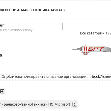
НФЕРЕНЦИИ
МАРКЕТ
ТЕХНИКА
НАУКА
ТВ
ws
*
о ключевому слову
Все категории
19
а
Опубликовать/исправить описание организации —
book@cnew
ит «БалаковоРезиноТехнике» ПО Microsoft
2