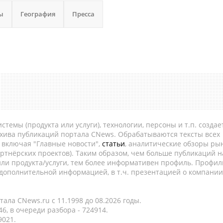
ы
География
Пресса
темы (продукта или услуги), технологии, персоны и т.п. создае
рхива публикаций портала CNews. Обрабатываются тексты всех
, включая "Главные новости",
статьи
, аналитические обзоры рын
ртнёрских проектов). Таким образом, чем больше публикаций н
ли продукта/услуги, тем более информативен профиль. Профил
 дополнительной информацией, в т.ч. презентацией о компании
ала CNews.ru c 11.1998 до 08.2026 годы.
6, в очереди разбора - 724914.
9021.