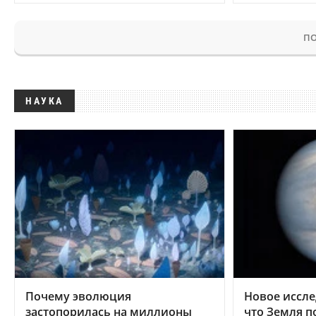
ПО
НАУКА
Почему эволюция
Новое иссле
застопорилась на миллионы
что Земля п