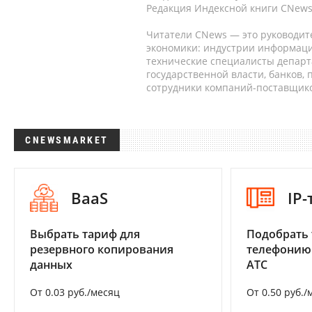
Редакция Индексной книги CNews
Читатели CNews — это руководит
экономики: индустрии информаци
технические специалисты депар
государственной власти, банков,
сотрудники компаний-поставщико
CNEWSMARKET
BaaS
IP
Выбрать тариф для
Подобрать 
резервного копирования
телефонию
данных
АТС
От 0.03 руб./месяц
От 0.50 руб./