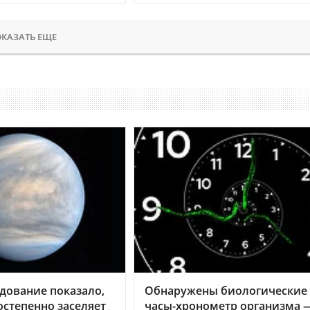
КАЗАТЬ ЕЩЕ
дование показало,
Обнаружены биологические
остепенно заселяет
часы-хронометр организма 