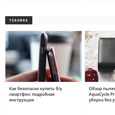
ТЕХНИКА
Как безопасно купить б/у
Обзор пылес
смартфон: подробная
AquaCycle Pr
инструкция
уборка без 