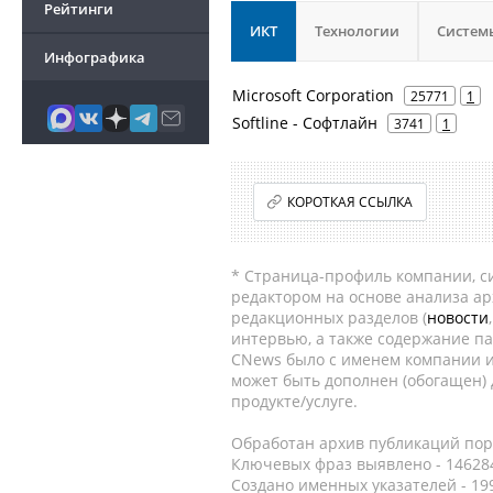
Рейтинги
ИКТ
Технологии
Систем
Инфографика
Microsoft Corporation
25771
1
Softline - Софтлайн
3741
1
КОРОТКАЯ ССЫЛКА
* Страница-профиль компании, сис
редактором на основе анализа а
редакционных разделов (
новости
интервью, а также содержание па
CNews было с именем компании и
может быть дополнен (обогащен)
продукте/услуге.
Обработан архив публикаций порт
Ключевых фраз выявлено - 146284
Создано именных указателей - 19