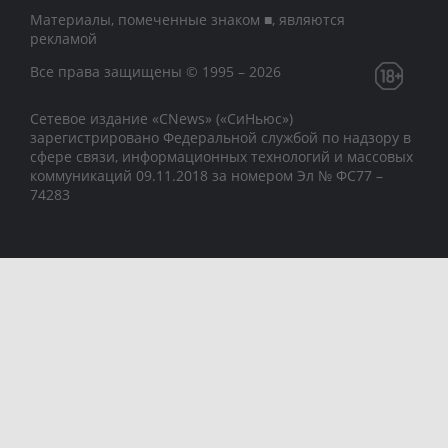
Материалы, помеченные знаком ■, являются
рекламой
Все права защищены © 1995 – 2026
Сетевое издание «CNews» («СиНьюс»)
зарегистрировано Федеральной службой по надзору в
сфере связи, информационных технологий и массовых
коммуникаций 09.11.2018 за номером Эл № ФС77 –
74283