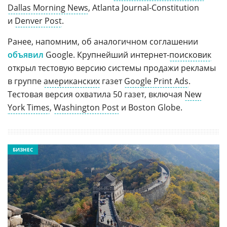
Dallas Morning News
, Atlanta
Journal-Constitution
и
Denver Post
.
Ранее, напомним, об аналогичном соглашении
объявил
Google. Крупнейший
интернет-
поисковик
открыл тестовую версию системы продажи рекламы
в группе
американских
газет
Google Print Ads
.
Тестовая версия охватила 50 газет, включая
New
York Times
,
Washington Post
и Boston Globe.
БИЗНЕС