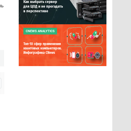
Как выбрать сервер
нь
для ЦОД и не прогадать
в перспективе
CNEWS ANALYTICS
Топ-10 сфер применения
квантовых компьютеров.
Инфографика CNews