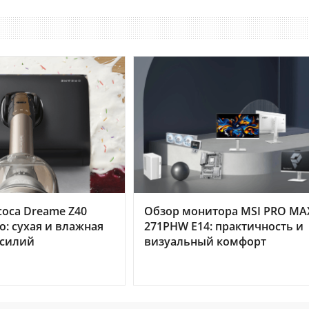
оса Dreame Z40
Обзор монитора MSI PRO MA
o: сухая и влажная
271PHW E14: практичность и
усилий
визуальный комфорт