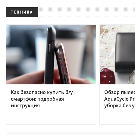
ТЕХНИКА
Как безопасно купить б/у
Обзор пылес
смартфон: подробная
AquaCycle Pr
инструкция
уборка без 