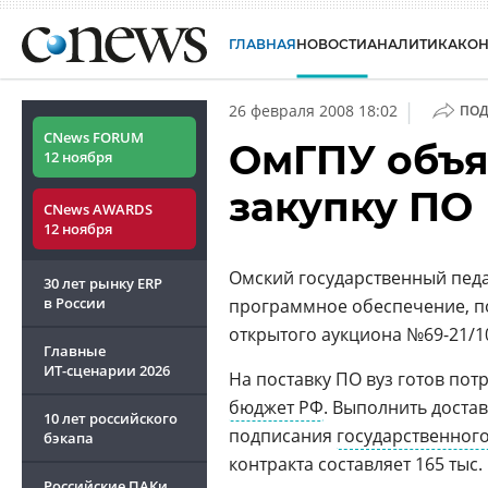
ГЛАВНАЯ
НОВОСТИ
АНАЛИТИКА
КО
|
26 февраля 2008 18:02
ПОД
CNews FORUM
ОмГПУ объя
12 ноября
закупку ПО
CNews AWARDS
12 ноября
Омский государственный педа
30 лет рынку ERP
в России
программное обеспечение, по
открытого аукциона №69-21/1
Главные
ИТ-сценарии
2026
На поставку ПО вуз готов пот
бюджет РФ
. Выполнить достав
10 лет российского
подписания
государственног
бэкапа
контракта составляет 165 тыс. 
Российские ПАКи