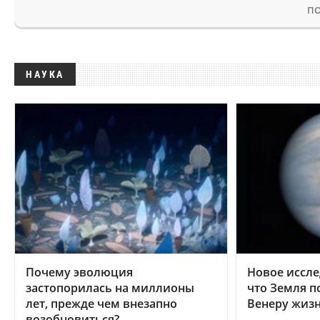
ПО
НАУКА
Почему эволюция
Новое иссле
застопорилась на миллионы
что Земля п
лет, прежде чем внезапно
Венеру жиз
возобновиться?