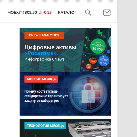
MOEXIT
1802,50
-0,23
КАТАЛОГ
CNEWS ANALYTICS
Цифровые активы
«Росатома».
Инфографика CNews
МНЕНИЕ МЕСЯЦА
Почему соответствие
стандартам не гарантирует
защиту от киберугроз
ТЕХНОЛОГИЯ МЕСЯЦА