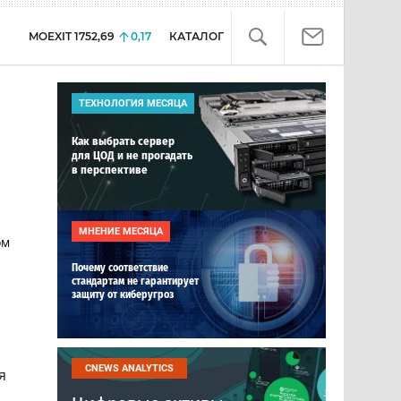
MOEXIT
1752,69
0,17
КАТАЛОГ
ТЕХНОЛОГИЯ МЕСЯЦА
Как выбрать сервер
для ЦОД и не прогадать
в перспективе
МНЕНИЕ МЕСЯЦА
ом
Почему соответствие
стандартам не гарантирует
защиту от киберугроз
CNEWS ANALYTICS
я