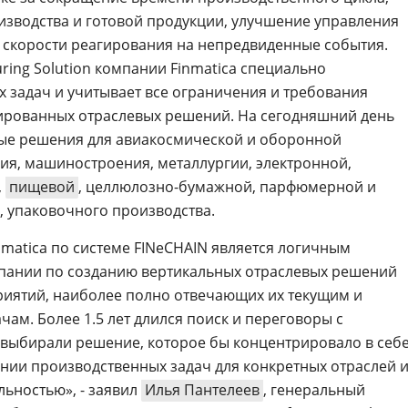
зводства и готовой продукции, улучшение управления
 скорости реагирования на непредвиденные события.
ring Solution компании Finmatica специально
х задач и учитывает все ограничения и требования
зированных отраслевых решений. На сегодняшний день
вые решения для авиакосмической и оборонной
я, машиностроения, металлургии, электронной,
,
пищевой
, целлюлозно-бумажной, парфюмерной и
 упаковочного производства.
nmatica по системе FINeCHAIN является логичным
пании по созданию вертикальных отраслевых решений
риятий, наиболее полно отвечающих их текущим и
ам. Более 1.5 лет длился поиск и переговоры с
 выбирали решение, которое бы концентрировало в себ
ии производственных задач для конкретных отраслей 
ьностью», - заявил
Илья Пантелеев
, генеральный