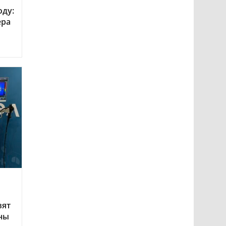
оду:
ера
вят
ны