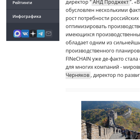
директор “
АНД Проджект
”. «
Рейтинги
обусловлен несколькими фак
Инфографика
рост потребности российски
оптимизировать производств
имеющихся производственных 
обладает одним из сильнейши
производственного планирова
FINeCHAIN уже де-факто стал
для многих компаний - миров
Черняков
, директор по разв