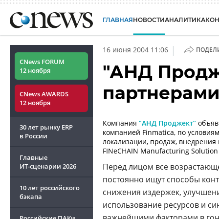
ГЛАВНАЯ
НОВОСТИ
АНАЛИТИКА
КО
|
16 июня 2004 11:06
ПОДЕЛ
CNews FORUM
"АНД Продже
12 ноября
партнерам
CNews AWARDS
12 ноября
Компания
”АНД Проджект”
объяв
30 лет рынку ERP
компанией Finmatica, по условия
в России
локализации, продаж, внедрения
FINeCHAIN Manufacturing Solutio
Главные
Перед лицом все возрастающ
ИТ-сценарии
2026
постоянно ищут способы конт
10 лет российского
снижения издержек, улучшен
бэкапа
использование ресурсов и си
важнейшими факторами в гон
Российские ПАКи