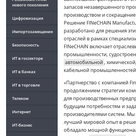
нового поколения
запасов незавершенного прои
производством и сокращение
Цифровизация
Решение FINeCHAIN Manufactu
разработано для решения эти
Импортозамещение
отраслей в рамках специали
Безопасность
FINeCHAIN включает отрасле
промышленности, судостроени
ИТ в госсекторе
автомобильной
, химической
кабельной промышленностей,
ИТ в банках
«Партнерство с компанией Fi
ИТ в торговле
продолжением стратегии ком
для производственных предп
Телеком
будущим потребностям и задач
Интернет
производителями систем. Мы
лучший мировой опыт в решен
ИТ-бизнес
обладало мощной функционал