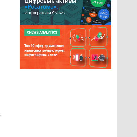
Цифровые активы
«Росатома».
Инфографика CNews
CNEWS ANALYTICS
Топ-10 сфер применения
квантовых компьютеров.
Инфографика CNews
е
и