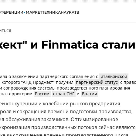
НФЕРЕНЦИИ
МАРКЕТ
ТЕХНИКА
НАУКА
ТВ
ИТЬСЯ
кт" и Finmatica стали
и
ила о заключении партнерского соглашения с
итальянской
м которого “АНД Проджект” получил
партнерский статус
с прав
 и сопровождения системы производственного планирования
n на территории
России
стран СНГ
и
Балтии
.
ей конкуренции и колебаний рынков предприятия
роля и сокращения времени подготовки производства,
ия обслуживания заказчиков. Оптимизированное
нхронизация производственных потоков сейчас являютс
ке за сокращение времени производственного цикла,