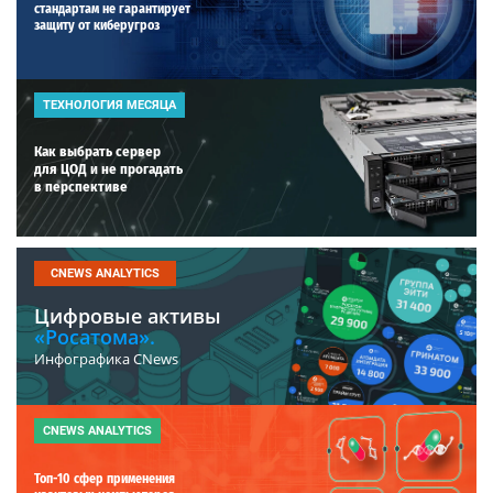
стандартам не гарантирует
защиту от киберугроз
ТЕХНОЛОГИЯ МЕСЯЦА
Как выбрать сервер
для ЦОД и не прогадать
в перспективе
CNEWS ANALYTICS
Цифровые активы
«Росатома».
Инфографика CNews
CNEWS ANALYTICS
Топ-10 сфер применения