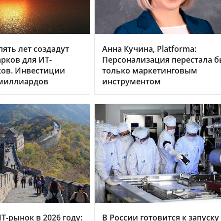
пять лет создадут
Анна Кучина, Platforma:
арков для ИТ-
Персонализация перестала б
ков. Инвестиции
только маркетинговым
 миллиардов
инструментом
Т-рынок в 2026 году:
В России готовится к запуску