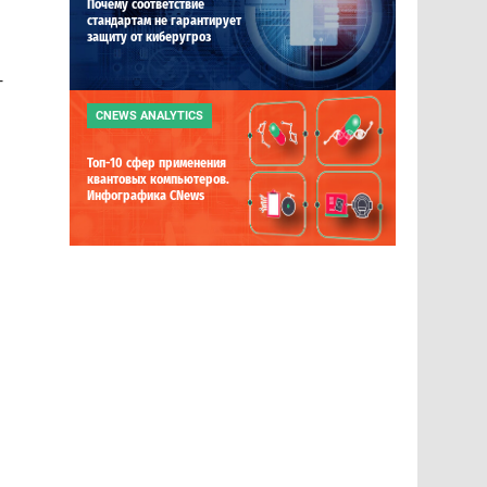
Почему соответствие
стандартам не гарантирует
защиту от киберугроз
-
CNEWS ANALYTICS
Топ-10 сфер применения
квантовых компьютеров.
Инфографика CNews