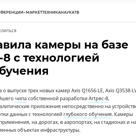
НФЕРЕНЦИИ
МАРКЕТ
ТЕХНИКА
НАУКА
ТВ
ЕЛИТЬСЯ
авила камеры на базе
-8 с технологией
обучения
о выпуске трех новых камер Axis Q1656-LE, Axis Q3538-L
ейшего
чипа
собственной разработки
Artpec-8
,
итические приложения непосредственно на устройств
тки данных с технологией
глубокого обучения
. Камеры
рименения, на дорогах, в аэропортах, на стадионах и н
ленных объектах инфраструктуры.