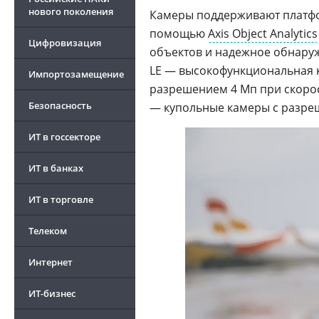
нового поколения
Камеры поддерживают платфо
помощью
Axis Object Analytics
Цифровизация
объектов и надежное обнаруж
LE — высокофункциональная к
Импортозамещение
разрешением 4 Мп при скорост
Безопасность
— купольные камеры с разр
ИТ в госсекторе
ИТ в банках
ИТ в торговле
Телеком
Интернет
ИТ-бизнес