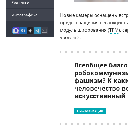
Рейтинги
Новые камеры оснащены вст
Инфографика
предотвращения несанкциони
модуль шифрования (
TPM
), 
уровня 2.
Всеобщее благо
робокоммунизм
фашизм? К как
человечество в
искусственный
ЦИФРОВИЗАЦИЯ