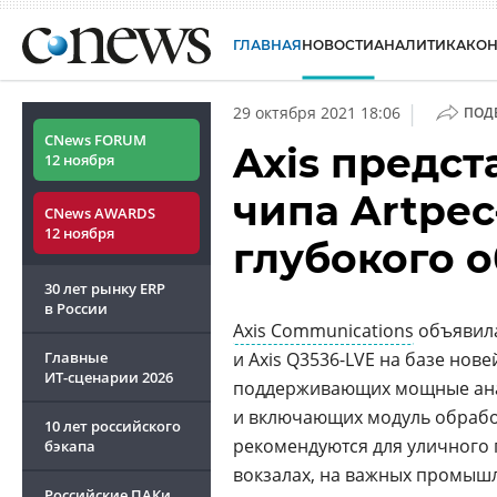
ГЛАВНАЯ
НОВОСТИ
АНАЛИТИКА
КО
|
29 октября 2021 18:06
ПОД
CNews FORUM
Axis предст
12 ноября
чипа Artpec
CNews AWARDS
12 ноября
глубокого 
30 лет рынку ERP
в России
Axis Communications
объявила 
Главные
и Axis Q3536-LVE на базе нов
ИТ-сценарии
2026
поддерживающих мощные анал
и включающих модуль обрабо
10 лет российского
рекомендуются для уличного п
бэкапа
вокзалах, на важных промыш
Российские ПАКи