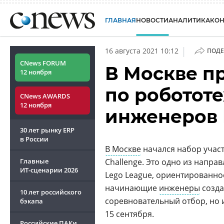
ГЛАВНАЯ
НОВОСТИ
АНАЛИТИКА
КО
|
16 августа 2021 10:12
ПОДЕ
CNews FORUM
В Москве п
12 ноября
по роботот
CNews AWARDS
12 ноября
инженеров F
30 лет рынку ERP
в России
В Москве
начался набор участ
Главные
Challenge. Это одно из напра
ИТ-сценарии
2026
Lego League, ориентированное
начинающие
инженеры
созда
10 лет российского
соревновательный отбор, но 
бэкапа
15 сентября.
Российские ПАКи