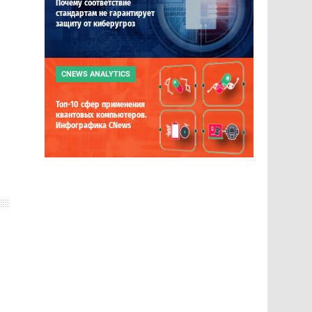
Почему соответствие
стандартам не гарантирует
защиту от киберугроз
CNEWS ANALYTICS
Топ-10 сфер применения
квантовых компьютеров.
Инфографика CNews