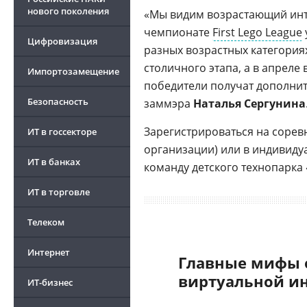
нового поколения
«Мы видим возрастающий интер
чемпионате
First Lego League
Цифровизация
разных возрастных категориях
столичного этапа, а в апреле
Импортозамещение
победители получат дополнит
Безопасность
заммэра
Наталья Сергунина
Зарегистрироваться на соре
ИТ в госсекторе
организации) или в индивиду
ИТ в банках
команду детского технопарка 
ИТ в торговле
Телеком
Интернет
Главные мифы 
виртуальной и
ИТ-бизнес