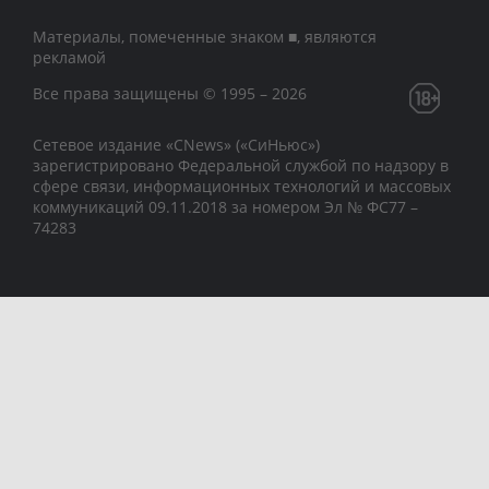
Материалы, помеченные знаком ■, являются
рекламой
Все права защищены © 1995 – 2026
Сетевое издание «CNews» («СиНьюс»)
зарегистрировано Федеральной службой по надзору в
сфере связи, информационных технологий и массовых
коммуникаций 09.11.2018 за номером Эл № ФС77 –
74283