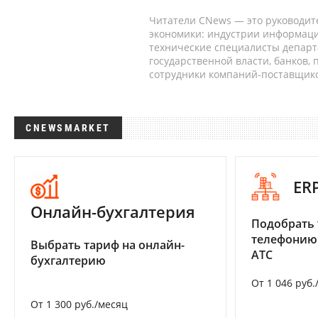
Читатели CNews — это руководит
экономики: индустрии информаци
технические специалисты депар
государственной власти, банков,
сотрудники компаний-поставщико
CNEWSMARKET
ER
Онлайн-бухгалтерия
Подобрать 
телефонию
Выбрать тариф на онлайн-
АТС
бухгалтерию
От 1 046 руб.
От 1 300 руб./месяц