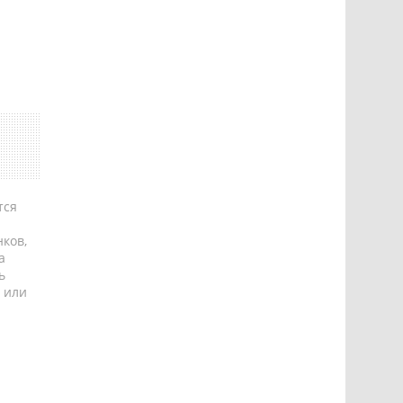
тся
ков,
а
ь
 или