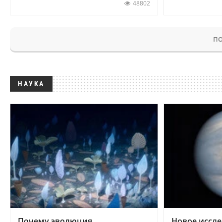
48802
ПО
НАУКА
Почему эволюция
Новое иссле