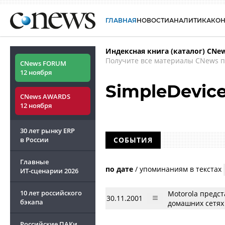
ГЛАВНАЯ
НОВОСТИ
АНАЛИТИКА
КО
Индексная книга (каталог) CNe
Получите все материалы CNews п
CNews FORUM
12 ноября
SimpleDevic
CNews AWARDS
12 ноября
30 лет рынку ERP
в России
СОБЫТИЯ
Главные
по дате
/
упоминаниям в текстах
ИТ-сценарии
2026
10 лет российского
Motorola предс
30.11.2001
бэкапа
домашних сетях
Российские ПАКи