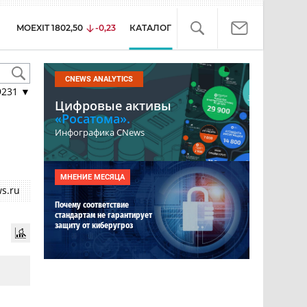
MOEXIT
1802,50
-0,23
КАТАЛОГ
CNEWS ANALYTICS
9231
▼
Цифровые активы
«Росатома».
Инфографика CNews
МНЕНИЕ МЕСЯЦА
s.ru
Почему соответствие
стандартам не гарантирует
защиту от киберугроз