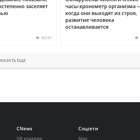
остепенно заселяет
часы-хронометр организма 
нью
когда они выходят из строя,
развитие человека
останавливается
36331
КАЗАТЬ ЕЩЕ
CNews
Соцсети
Об издании
Max