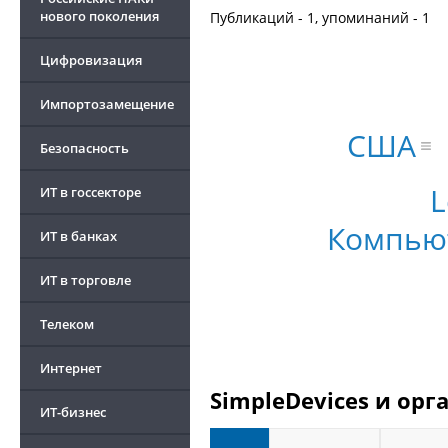
нового поколения
Публикаций - 1, упоминаний - 1
Цифровизация
Импортозамещение
США
Безопасность
L
ИТ в госсекторе
Компью
ИТ в банках
ИТ в торговле
Телеком
Интернет
SimpleDevices и орг
ИТ-бизнес