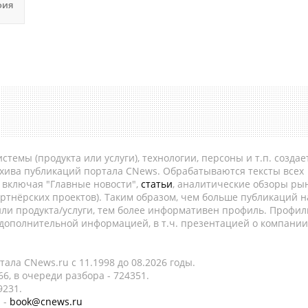
фия
темы (продукта или услуги), технологии, персоны и т.п. создае
рхива публикаций портала CNews. Обрабатываются тексты всех
, включая "Главные новости",
статьи
, аналитические обзоры рын
ртнёрских проектов). Таким образом, чем больше публикаций н
ли продукта/услуги, тем более информативен профиль. Профил
 дополнительной информацией, в т.ч. презентацией о компании
ала CNews.ru c 11.1998 до 08.2026 годы.
6, в очереди разбора - 724351.
9231.
 -
book@cnews.ru