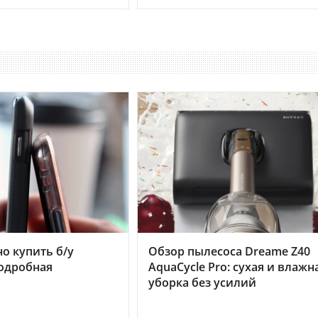
но купить б/у
Обзор пылесоса Dreame Z40
подробная
AquaCycle Pro: сухая и влажн
уборка без усилий