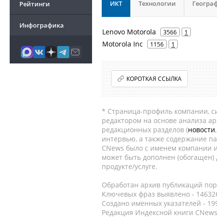
ИКТ
Технологии
Геогра
Рейтинги
Инфографика
Lenovo Motorola
3566
1
Motorola Inc
1156
1
КОРОТКАЯ ССЫЛКА
* Страница-профиль компании, сис
редактором на основе анализа а
редакционных разделов (
новости
интервью, а также содержание па
CNews было с именем компании и
может быть дополнен (обогащен)
продукте/услуге.
Обработан архив публикаций порт
Ключевых фраз выявлено - 146326
Создано именных указателей - 19
Редакция Индексной книги CNews