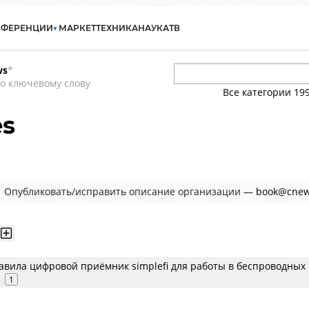
НФЕРЕНЦИИ
МАРКЕТ
ТЕХНИКА
НАУКА
ТВ
ws
*
о ключевому слову
Все категории
19
es
Опубликовать/исправить описание организации —
book@cnew
тавила цифровой приёмник simplefi для работы в беспроводных
1