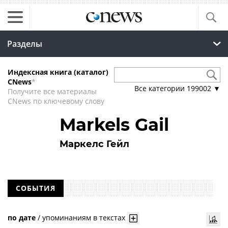
Разделы
Индексная книга (каталог)
CNews
*
Все категории
199002
▼
Получите все материалы
CNews по ключевому слову
Markels Gail
Маркелс Гейл
СОБЫТИЯ
по дате
/
упоминаниям в текстах