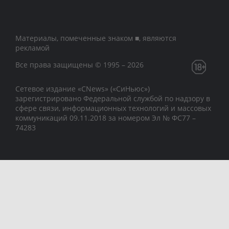
Материалы, помеченные знаком ■, являются
рекламой
Все права защищены © 1995 – 2026
Сетевое издание «CNews» («СиНьюс»)
зарегистрировано Федеральной службой по надзору в
сфере связи, информационных технологий и массовых
коммуникаций 09.11.2018 за номером Эл № ФС77 –
74283