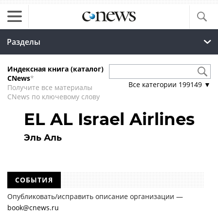
Разделы
Индексная книга (каталог)
CNews
*
Все категории
199149
▼
Получите все материалы
CNews по ключевому слову
EL AL Israel Airlines
Эль Аль
СОБЫТИЯ
Опубликовать/исправить описание организации —
book@cnews.ru