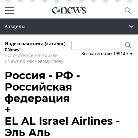
Разделы
Индексная книга (каталог)
CNews
*
Все категории
199149
▼
Получите все материалы
CNews по ключевому слову
Россия - РФ -
Российская
федерация
+
EL AL Israel Airlines -
Эль Аль