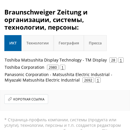
Braunschweiger Zeitung и
организации, системы,
технологии, персоны:
ИКТ
Технологии
География
Пресса
Toshiba Matsushita Display Technology - TM Display
28
1
Toshiba Corporation
2980
1
Panasonic Corporation - Matsushita Electric Industrial -
Miyazaki Matsushita Electric Industrial
2692
1
КОРОТКАЯ ССЫЛКА
* Страница-профиль компании, системы (продукта или
услуги), технологии, персоны и т.п. создается редактором