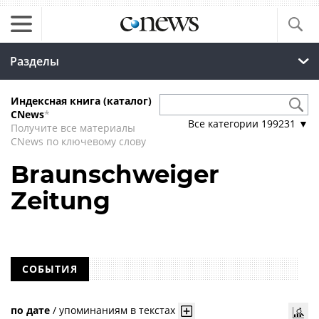
Разделы
Индексная книга (каталог)
CNews
*
Все категории
199231
▼
Получите все материалы
CNews по ключевому слову
Braunschweiger
Zeitung
СОБЫТИЯ
по дате
/
упоминаниям в текстах