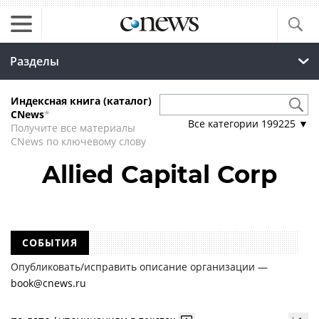
Разделы
Индексная книга (каталог)
CNews
*
Все категории
199225
▼
Получите все материалы
CNews по ключевому слову
Allied Capital Corp
СОБЫТИЯ
Опубликовать/исправить описание организации —
book@cnews.ru