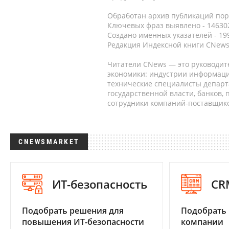
Обработан архив публикаций порт
Ключевых фраз выявлено - 146302
Создано именных указателей - 19
Редакция Индексной книги CNews
Читатели CNews — это руководит
экономики: индустрии информаци
технические специалисты депар
государственной власти, банков,
сотрудники компаний-поставщико
CNEWSMARKET
ИТ-безопасность
CR
Подобрать решения для
Подобрать 
повышения ИТ-безопасности
компании