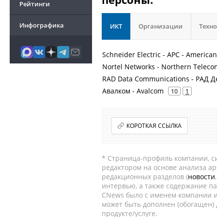
Рейтинги
Инфографика
ИКТ
Организации
Техн
Schneider Electric - APC - America
Nortel Networks - Northern Teleco
RAD Data Communications - РАД
Авалком - Avalcom
10
1
КОРОТКАЯ ССЫЛКА
* Страница-профиль компании, сис
редактором на основе анализа а
редакционных разделов (
новости
интервью, а также содержание па
CNews было с именем компании и
может быть дополнен (обогащен)
продукте/услуге.