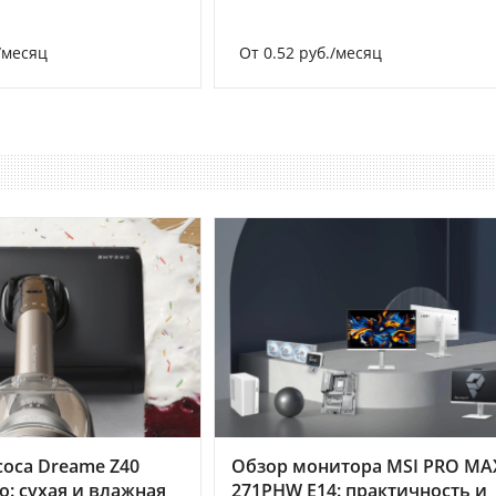
/месяц
От 0.52 руб./месяц
оса Dreame Z40
Обзор монитора MSI PRO MA
o: сухая и влажная
271PHW E14: практичность и