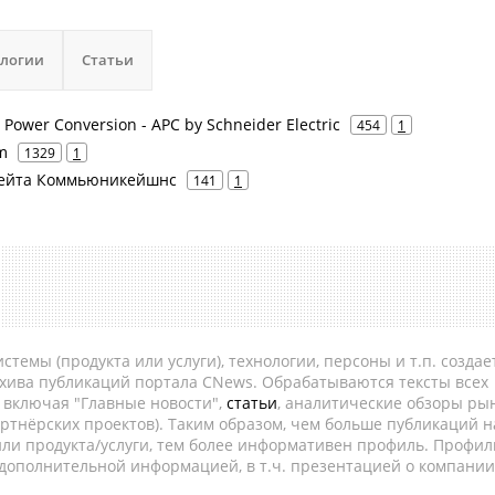
ологии
Статьи
n Power Conversion - APC by Schneider Electric
454
1
m
1329
1
 Дейта Коммьюникейшнс
141
1
темы (продукта или услуги), технологии, персоны и т.п. создае
рхива публикаций портала CNews. Обрабатываются тексты всех
, включая "Главные новости",
статьи
, аналитические обзоры рын
ртнёрских проектов). Таким образом, чем больше публикаций н
ли продукта/услуги, тем более информативен профиль. Профил
 дополнительной информацией, в т.ч. презентацией о компании