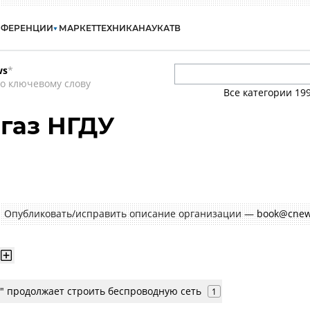
НФЕРЕНЦИИ
МАРКЕТ
ТЕХНИКА
НАУКА
ТВ
ws
*
о ключевому слову
Все категории
19
газ НГДУ
Опубликовать/исправить описание организации —
book@cnew
з" продолжает строить беспроводную сеть
1