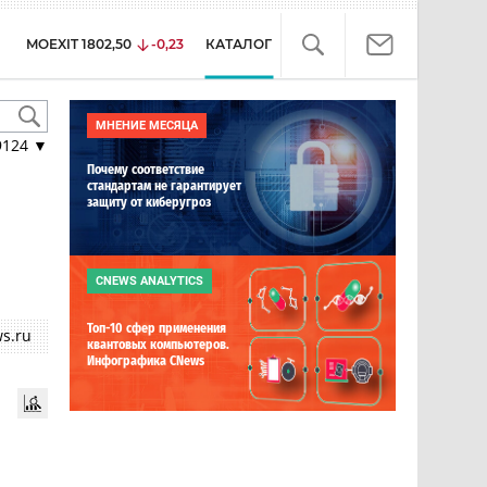
MOEXIT
1802,50
-0,23
КАТАЛОГ
МНЕНИЕ МЕСЯЦА
9124
▼
Почему соответствие
стандартам не гарантирует
защиту от киберугроз
CNEWS ANALYTICS
Топ-10 сфер применения
s.ru
квантовых компьютеров.
Инфографика CNews