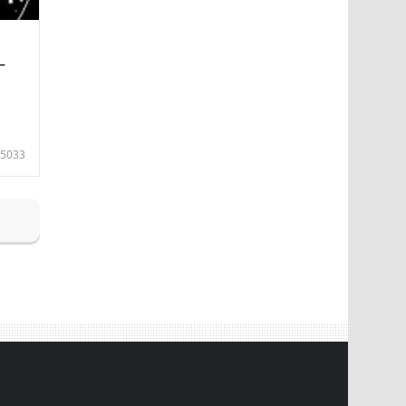
—
5033