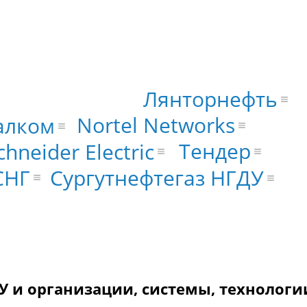
Лянторнефть
Nortel Networks
алком
Тендер
chneider Electric
СНГ
Сургутнефтегаз НГДУ
У и организации, системы, технологи