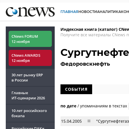
ГЛАВНАЯ
НОВОСТИ
АНАЛИТИКА
КО
Индексная книга (каталог) CNe
Получите все материалы CNews п
CNews FORUM
12 ноября
Сургутнефте
CNews AWARDS
12 ноября
Федоровскнефть
30 лет рынку ERP
в России
СОБЫТИЯ
Главные
ИТ-сценарии
2026
по дате
/
упоминаниям в текстах
10 лет российского
бэкапа
15.04.2005
"Сургутнефтега
Российские ПАКи