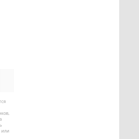
тся
ков,
а
ь
 или