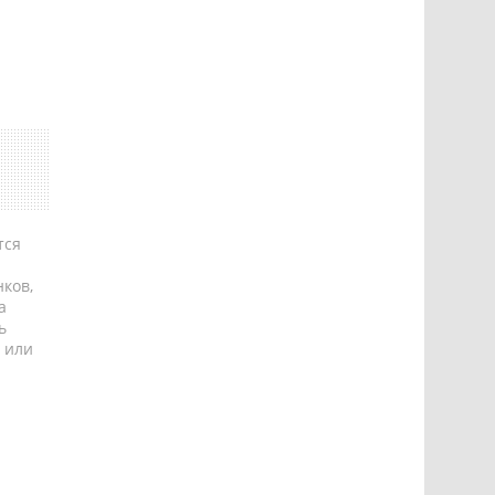
тся
ков,
а
ь
 или