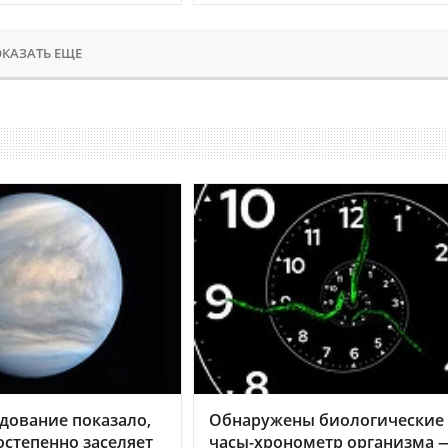
КАЗАТЬ ЕЩЕ
дование показало,
Обнаружены биологические
остепенно заселяет
часы-хронометр организма 