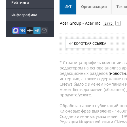
Рейтинги
ИКТ
Организации
Техн
Инфографика
Acer Group - Acer Inc
2775
1
КОРОТКАЯ ССЫЛКА
* Страница-профиль компании, сис
редактором на основе анализа а
редакционных разделов (
новости
интервью, а также содержание па
CNews было с именем компании и
может быть дополнен (обогащен)
продукте/услуге.
Обработан архив публикаций порт
Ключевых фраз выявлено - 146301
Создано именных указателей - 19
Редакция Индексной книги CNews