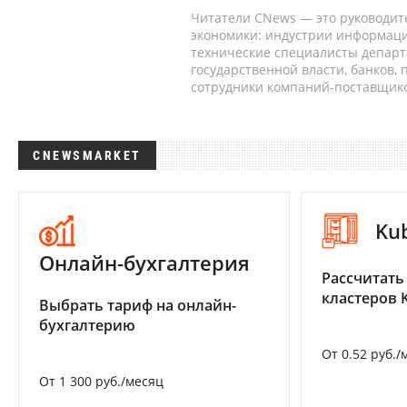
Читатели CNews — это руководит
экономики: индустрии информаци
технические специалисты депар
государственной власти, банков,
сотрудники компаний-поставщико
CNEWSMARKET
Ku
Онлайн-бухгалтерия
Рассчитать
кластеров 
Выбрать тариф на онлайн-
бухгалтерию
От 0.52 руб./
От 1 300 руб./месяц