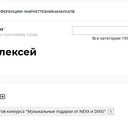
НФЕРЕНЦИИ
МАРКЕТ
ТЕХНИКА
НАУКА
ТВ
ws
*
о ключевому слову
Все категории
19
лексей
ов конкурса "Музыкальные подарки от NEXX и DIXIS"
1