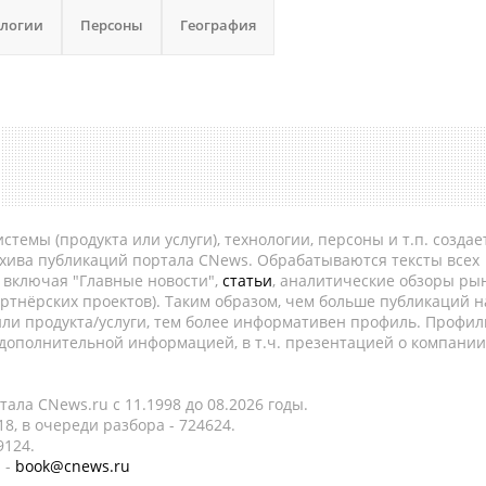
ологии
Персоны
География
темы (продукта или услуги), технологии, персоны и т.п. создае
рхива публикаций портала CNews. Обрабатываются тексты всех
, включая "Главные новости",
статьи
, аналитические обзоры рын
ртнёрских проектов). Таким образом, чем больше публикаций н
ли продукта/услуги, тем более информативен профиль. Профил
 дополнительной информацией, в т.ч. презентацией о компании
ала CNews.ru c 11.1998 до 08.2026 годы.
8, в очереди разбора - 724624.
9124.
 -
book@cnews.ru