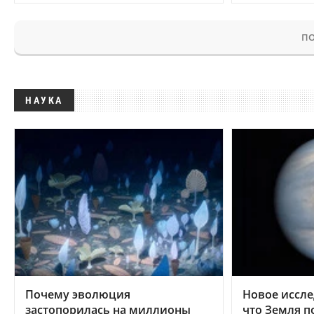
ПО
НАУКА
Почему эволюция
Новое иссле
застопорилась на миллионы
что Земля п