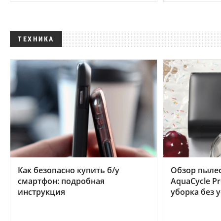
ТЕХНИКА
Как безопасно купить б/у
Обзор пылес
смартфон: подробная
AquaCycle Pr
инструкция
уборка без 