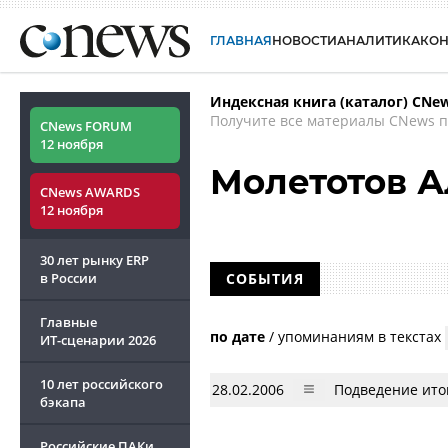
ГЛАВНАЯ
НОВОСТИ
АНАЛИТИКА
КО
Индексная книга (каталог) CNe
Получите все материалы CNews п
CNews FORUM
12 ноября
Молетотов А
CNews AWARDS
12 ноября
30 лет рынку ERP
в России
СОБЫТИЯ
Главные
по дате
/
упоминаниям в текстах
ИТ-сценарии
2026
10 лет российского
28.02.2006
Подведение итог
бэкапа
Российские ПАКи