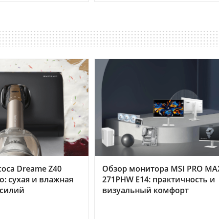
оса Dreame Z40
Обзор монитора MSI PRO MA
o: сухая и влажная
271PHW E14: практичность и
усилий
визуальный комфорт