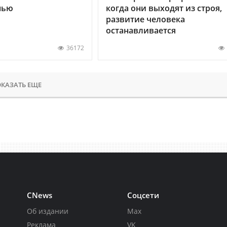
нью
когда они выходят из строя,
развитие человека
останавливается
36172
КАЗАТЬ ЕЩЕ
CNews
Соцсети
Об издании
Max
Реклама
VK