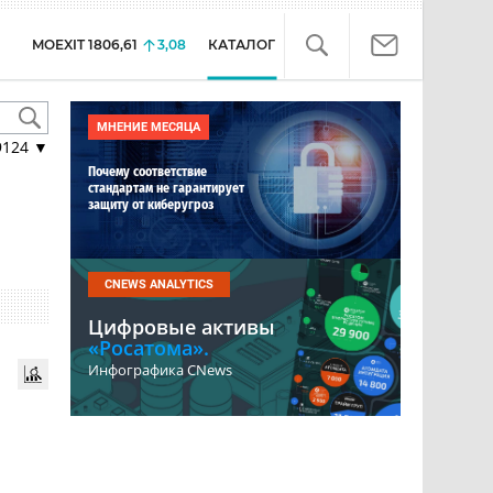
MOEXIT
1806,61
3,08
КАТАЛОГ
МНЕНИЕ МЕСЯЦА
9124
▼
Почему соответствие
стандартам не гарантирует
защиту от киберугроз
CNEWS ANALYTICS
Цифровые активы
«Росатома».
Инфографика CNews