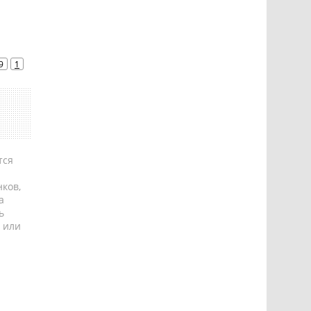
9
1
тся
ков,
а
ь
 или