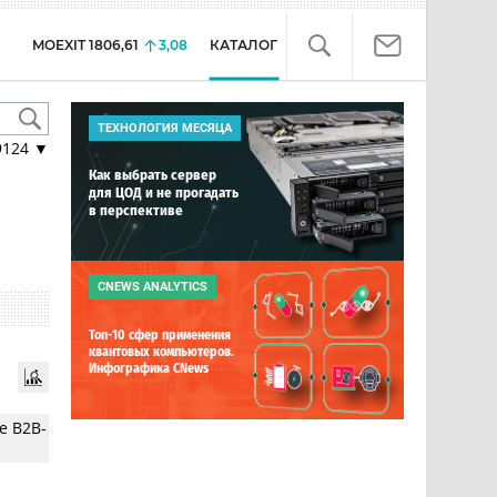
MOEXIT
1806,61
3,08
КАТАЛОГ
ТЕХНОЛОГИЯ МЕСЯЦА
9124
▼
Как выбрать сервер
для ЦОД и не прогадать
в перспективе
CNEWS ANALYTICS
Топ-10 сфер применения
квантовых компьютеров.
Инфографика CNews
е B2B-