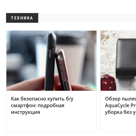
ТЕХНИКА
Как безопасно купить б/у
Обзор пылес
смартфон: подробная
AquaCycle Pr
инструкция
уборка без 