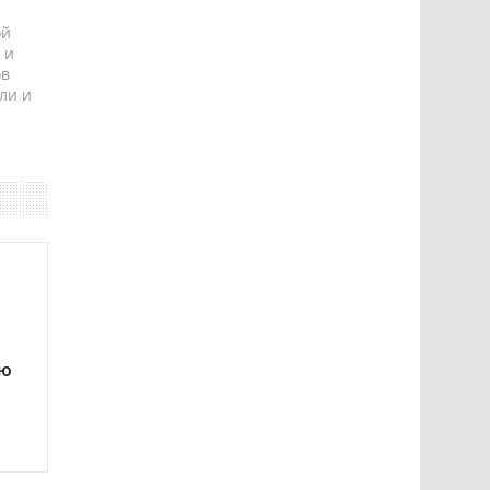
ой
 и
ов
ли и
ию