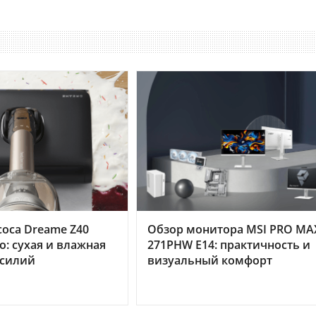
оса Dreame Z40
Обзор монитора MSI PRO MA
o: сухая и влажная
271PHW E14: практичность и
усилий
визуальный комфорт