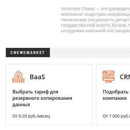
Читатели CNews — это руководит
экономики: индустрии информаци
технические специалисты депар
государственной власти, банков,
сотрудники компаний-поставщико
CNEWSMARKET
BaaS
CR
Выбрать тариф для
Подобрать 
резервного копирования
компании
данных
От 0.03 руб./месяц
От 1 000 руб.