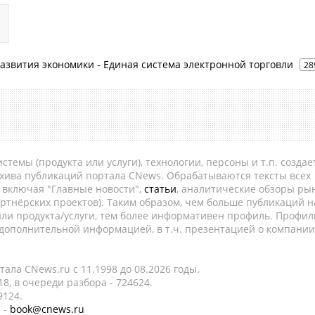
 развития экономики - Единая система электронной торговли
28
темы (продукта или услуги), технологии, персоны и т.п. создае
рхива публикаций портала CNews. Обрабатываются тексты всех
, включая "Главные новости",
статьи
, аналитические обзоры рын
ртнёрских проектов). Таким образом, чем больше публикаций н
ли продукта/услуги, тем более информативен профиль. Профил
 дополнительной информацией, в т.ч. презентацией о компании
ала CNews.ru c 11.1998 до 08.2026 годы.
8, в очереди разбора - 724624.
9124.
 -
book@cnews.ru