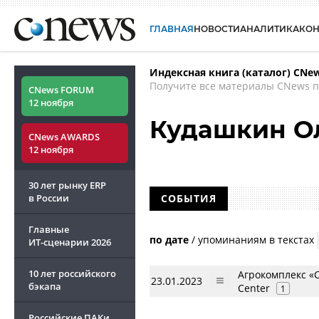
ГЛАВНАЯ
НОВОСТИ
АНАЛИТИКА
КО
Индексная книга (каталог) CNe
Получите все материалы CNews п
CNews FORUM
12 ноября
Кудашкин О
CNews AWARDS
12 ноября
30 лет рынку ERP
в России
СОБЫТИЯ
Главные
по дате
/
упоминаниям в текстах
ИТ-сценарии
2026
10 лет российского
Агрокомплекс «С
23.01.2023
бэкапа
Center
1
Российские ПАКи