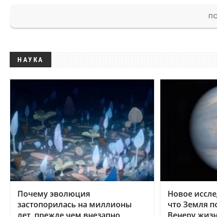
ПО
НАУКА
Почему эволюция
Новое иссле
застопорилась на миллионы
что Земля п
лет, прежде чем внезапно
Венеру жиз