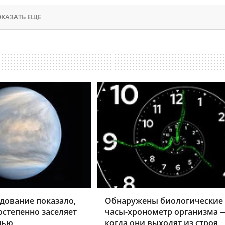
КАЗАТЬ ЕЩЕ
дование показало,
Обнаружены биологические
остепенно заселяет
часы-хронометр организма 
нью
когда они выходят из строя,