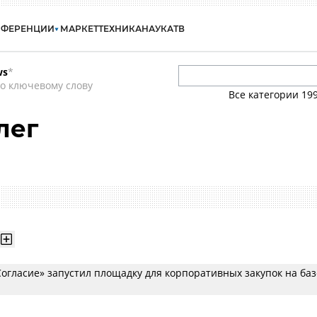
НФЕРЕНЦИИ
МАРКЕТ
ТЕХНИКА
НАУКА
ТВ
ws
*
о ключевому слову
Все категории
19
лег
огласие» запустил площадку для корпоративных закупок на баз