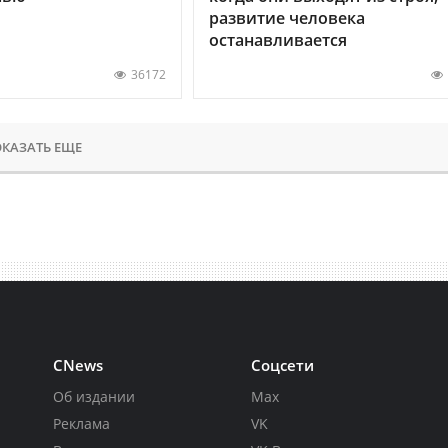
развитие человека
останавливается
36172
КАЗАТЬ ЕЩЕ
CNews
Соцсети
Об издании
Max
Реклама
VK