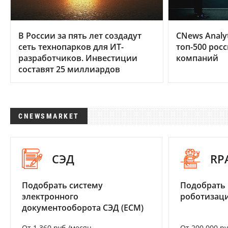
В России за пять лет создадут
CNews Analy
сеть технопарков для ИТ-
топ-500 рос
разработчиков. Инвестиции
компаний
составят 25 миллиардов
CNEWSMARKET
СЭД
RP
Подобрать систему
Подобрать
электронного
роботизац
документооборота СЭД (ECM)
От 1 360 руб./месяц
От 200 000 р