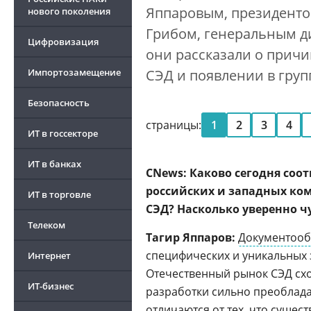
Яппаровым, президент
нового поколения
Грибом, генеральным 
Цифровизация
они рассказали о прич
Импортозамещение
СЭД и появлении в груп
Безопасность
страницы:
1
2
3
4
ИТ в госсекторе
ИТ в банках
CNews: Каково сегодня соо
российских и западных ко
ИТ в торговле
СЭД? Насколько уверенно ч
Телеком
Тагир Яппаров:
Документооб
специфических и уникальных 
Интернет
Отечественный рынок СЭД сх
ИТ-бизнес
разработки сильно преоблада
отличаются от тех, что сущес