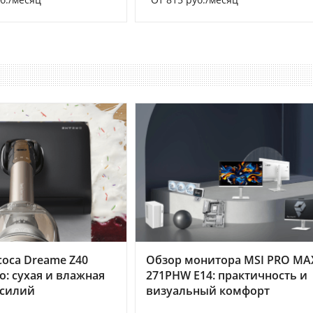
оса Dreame Z40
Обзор монитора MSI PRO MA
o: сухая и влажная
271PHW E14: практичность и
усилий
визуальный комфорт