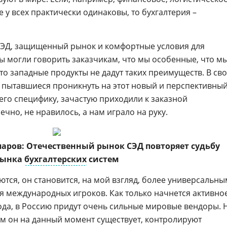
у всех практически одинаковы, то бухгалтерия –
в СЭД, защищенный рынок и комфортные условия для
ы могли говорить заказчикам, что мы особенные, что м
то западные продукты не дадут таких преимуществ. В св
 пытавшиеся проникнуть на этот новый и перспективны
 его специфику, зачастую приходили к заказной
ечно, не нравилось, а нам играло на руку.
паров: Отечественный рынок СЭД повторяет судьбу
рынка
бухгалтерских
систем
тся, он становится, на мой взгляд, более универсальны
ля международных игроков. Как только начнется активно
да, в Россию придут очень сильные мировые вендоры. 
ком он на данный момент существует, контролируют