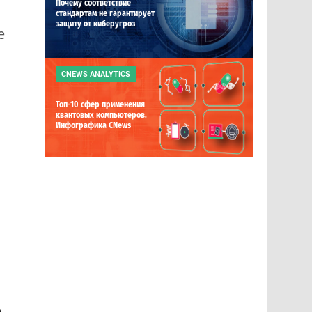
Почему соответствие
стандартам не гарантирует
защиту от киберугроз
е
CNEWS ANALYTICS
Топ-10 сфер применения
квантовых компьютеров.
Инфографика CNews
,