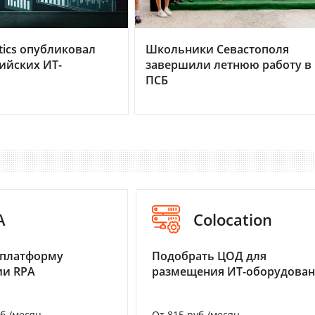
tics опубликовал
Школьники Севастополя
сийских ИТ-
завершили летнюю работу в
ПСБ
A
Colocation
 платформу
Подобрать ЦОД для
ии RPA
размещения ИТ-оборудова
уб./месяц
От 815 руб./месяц