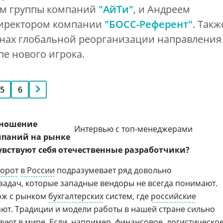
ом группы компаний
"АйТи"
, и Андреем
директором компании
"БОСС-Референт"
. Такж
инах глобальной реорганизации направления
пе нового игрока.
5
6
тношение
Интервью с топ-менеджерами
мпаний на рынке
увствуют себя отечественные разработчики?
орот
в России
подразумевает ряд довольно
задач, которые западные вендоры не всегда понимают.
ож с рынком
бухгалтерских
систем, где
российские
ют. Традиции и модели работы в нашей стране сильно
твуют в мире. Если, например, финансовое, логистическое