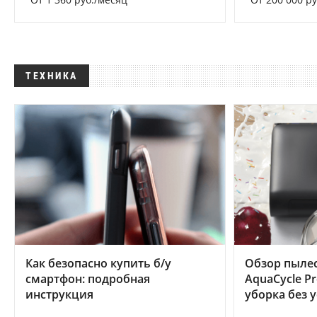
ТЕХНИКА
Как безопасно купить б/у
Обзор пылес
смартфон: подробная
AquaCycle Pr
инструкция
уборка без 