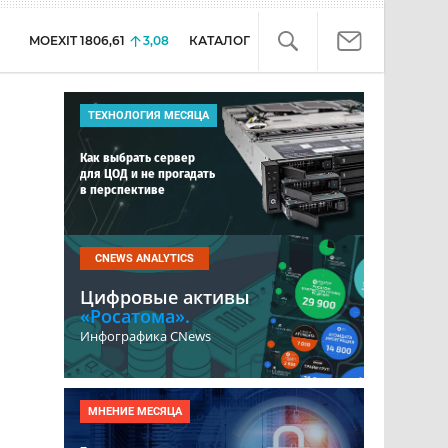
MOEXIT
1806,61
3,08
КАТАЛОГ
ТЕХНОЛОГИЯ МЕСЯЦА
Как выбрать сервер
для ЦОД и не прогадать
в перспективе
CNEWS ANALYTICS
Цифровые активы
«Росатома».
Инфографика CNews
МНЕНИЕ МЕСЯЦА