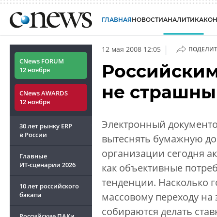
ГЛАВНАЯ
НОВОСТИ
АНАЛИТИКА
КО
|
12 мая 2008 12:05
ПОДЕЛИТ
CNews FORUM
Российским
12 ноября
не страшны
CNews AWARDS
12 ноября
Электронный документо
30 лет рынку ERP
в России
вытеснять бумажную до
организации сегодня ак
Главные
ИТ-сценарии
2026
как объективные потре
тенденции. Насколько г
10 лет российского
бэкапа
массовому переходу на 
собираются делать став
Российские ПАКи