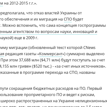
ом
на 2012-2015 г.г.».
едполагала, что отказ властей Украины от
о обеспечения и их миграция на
СПО
будет
г.г. Можно вспомнить, что сама концепция госпрограммы
енным агентством по вопросам науки, инноваций и
укой) еще в 2009 г.
амму миграции (обновленный текст которой CNews
кая
редакция газеты «
Коммерсант
») суммарно выделено
 При этом 37,688 млн ($4,71 млн) будут поступать за счет
,155 млн гривен ($520 тыс.) - «за счет иных источников».
указанные в программе перехода на СПО, названы
 пути сокращения бюджетных расходов на ПО. Первый
ользование проприетарного ПО и ведет к рискам,
 широко распространенных на Украине нелицензионны