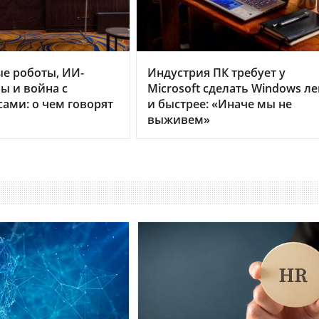
е роботы, ИИ-
Индустрия ПК требует у
ы и война с
Microsoft сделать Windows ле
ами: о чем говорят
и быстрее: «Иначе мы не
выживем»