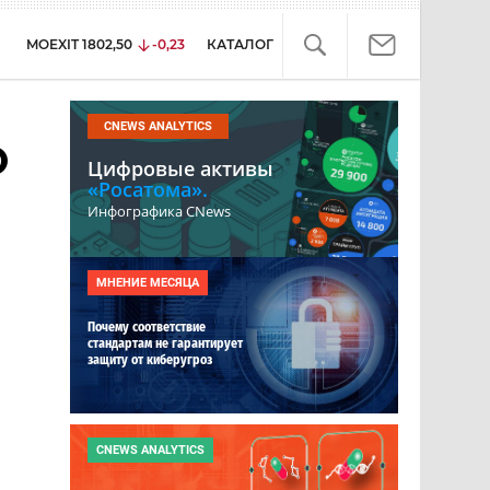
MOEXIT
1802,50
-0,23
КАТАЛОГ
CNEWS ANALYTICS
О
Цифровые активы
«Росатома».
Инфографика CNews
МНЕНИЕ МЕСЯЦА
Почему соответствие
стандартам не гарантирует
защиту от киберугроз
CNEWS ANALYTICS