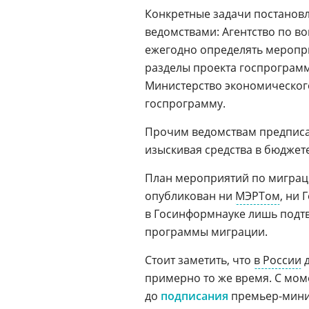
Конкретные задачи постановл
ведомствами: Агентство по в
ежегодно определять меропри
разделы проекта госпрограмм
Министерство экономического
госпрограмму.
Прочим ведомствам предписа
изыскивая средства в бюджете,
План мероприятий по миграции
опубликован ни
МЭРТом
, ни
в Госинформнауке лишь подт
программы миграции.
Стоит заметить, что
в России
д
примерно то же время. С мо
до
подписания
премьер-мин