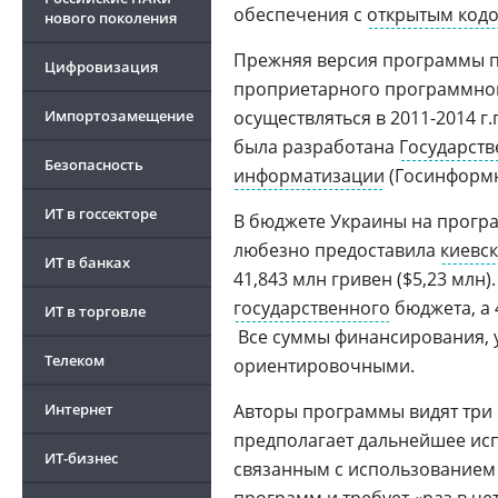
обеспечения с
открытым код
нового поколения
Прежняя версия программы пр
Цифровизация
проприетарного программног
Импортозамещение
осуществляться в 2011-2014 
была разработана
Государств
Безопасность
информатизации
(Госинформна
ИТ в госсекторе
В бюджете Украины на прогр
любезно предоставила
киевс
ИТ в банках
41,843 млн гривен ($5,23 млн).
государственного
бюджета, а 4
ИТ в торговле
Все суммы финансирования, 
Телеком
ориентировочными.
Интернет
Авторы программы видят три
предполагает дальнейшее исп
ИТ-бизнес
связанным с использованием