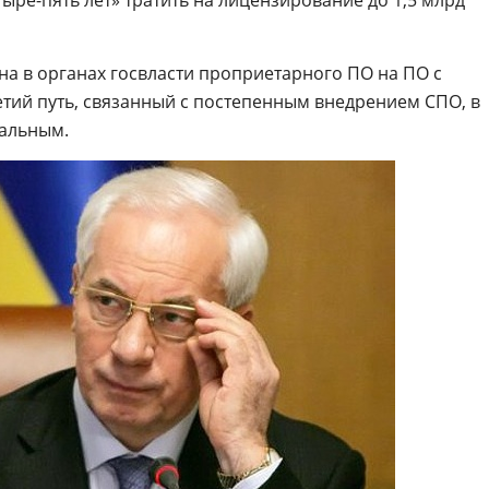
тыре-пять лет» тратить на лицензирование до 1,5 млрд
ена в органах госвласти проприетарного ПО на ПО с
етий путь, связанный с постепенным внедрением СПО, в
альным.