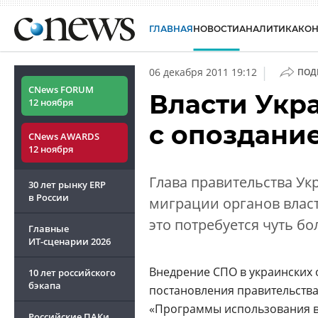
ГЛАВНАЯ
НОВОСТИ
АНАЛИТИКА
КО
|
06 декабря 2011 19:12
ПОД
CNews FORUM
Власти Укр
12 ноября
с опоздание
CNews AWARDS
12 ноября
Глава правительства У
30 лет рынку ERP
в России
миграции органов власт
это потребуется чуть бо
Главные
ИТ-сценарии
2026
Внедрение СПО в украинских о
10 лет российского
бэкапа
постановления правительства
«Программы использования в
Российские ПАКи