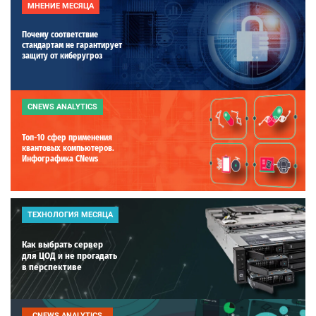
МНЕНИЕ МЕСЯЦА
Почему соответствие
стандартам не гарантирует
защиту от киберугроз
CNEWS ANALYTICS
Топ-10 сфер применения
квантовых компьютеров.
Инфографика CNews
ТЕХНОЛОГИЯ МЕСЯЦА
Как выбрать сервер
для ЦОД и не прогадать
в перспективе
CNEWS ANALYTICS