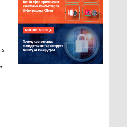
Топ-10 сфер применения
квантовых компьютеров.
Инфографика CNews
МНЕНИЕ МЕСЯЦА
Почему соответствие
стандартам не гарантирует
ой
защиту от киберугроз
о