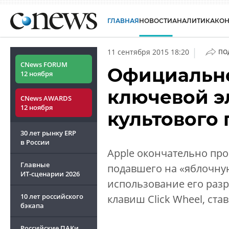
ГЛАВНАЯ
НОВОСТИ
АНАЛИТИКА
КО
|
11 сентября 2015 18:20
ПО
CNews FORUM
Официально
12 ноября
ключевой э
CNews AWARDS
12 ноября
культового 
30 лет рынку ERP
в России
Apple окончательно про
Главные
подавшего на «яблочну
ИТ-сценарии
2026
использование его разр
10 лет российского
клавиш Click Wheel, ст
бэкапа
Российские ПАКи