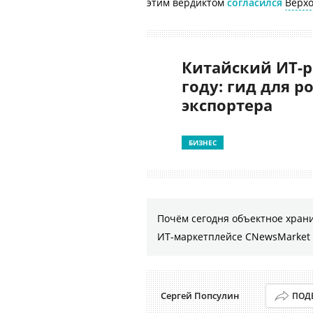
этим вердиктом
согласился
Верх
Китайский ИТ-р
году: гид для р
экспортера
БИЗНЕС
Почём сегодня объектное хран
ИТ-маркетплейсе CNewsMarket
Сергей Попсулин
ПОД