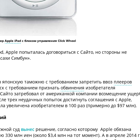
еер
Apple iPad
с блоком управления Click Wheel
d, Apple попыталась договориться с Сайто, но стороны не
Асахи Симбун».
 в японскую таможню с требованием запретить ввоз
плееров
 иск с требованием признать
обвинения
изобретателя
 Сайто затребовал от американкой компании возмещение ущер
сле трех неудачных попыток достигнуть соглашения с Apple,
а увеличена изобретателем в 100 раз (примерно до $97 млн).
ций
ружной суд
вынес
решение, согласно которому Apple обязана
 330 млн иен (около $3,4 млн на тот момент). А в апреле 2014 г.