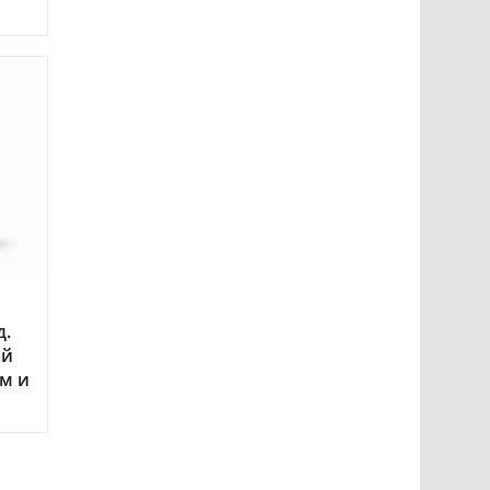
д.
ый
м и