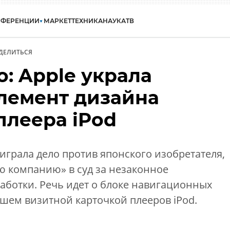
НФЕРЕНЦИИ
МАРКЕТ
ТЕХНИКА
НАУКА
ТВ
ДЕЛИТЬСЯ
: Apple украла
лемент дизайна
плеера iPod
играла дело против японского изобретателя,
ю компанию» в суд за незаконное
аботки. Речь идет о блоке навигационных
авшем визитной карточкой плееров iPod.