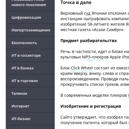
Точка в деле
нового поколения
Верховный суд Японии отклонил
Цифровизация
инстанции оштрафовать компанию 
изобретение 58-летнего жителя Я
местная газета «Асахи Симбун».
Импортозамещение
Предмет разбирательства
Безопасность
Речь, в частности, идет о блоке
ИТ в госсекторе
культовых
MP3-плееров
Apple iPo
Блок
Click Wheel
состоит из емкос
ИТ в банках
краям вверху, внизу, слева и сп
воспроизведением. Проводя пальц
ИТ в торговле
прокручивать списки треков, изм
Телеком
В современных моделях плееров
Интернет
Изобретение и регистрация
Сайто утверждает, что изобрел так
ИТ-бизнес
получение патента, который был е