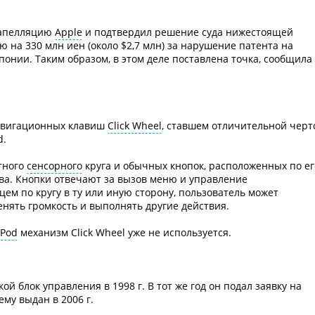
 апелляцию
Apple
и подтвердил решение суда нижестоящей
на 330 млн иен (около $2,7 млн) за нарушение патента на
понии. Таким образом, в этом деле поставлена точка, сообщила
 навигационных клавиш
Click Wheel
, ставшем отличительной черт
d.
тного
сенсорного
круга и обычных кнопок, расположенных по ег
рава. Кнопки отвечают за вызов меню и управление
ем по кругу в ту или иную сторону, пользователь может
енять громкость и выполнять другие действия.
iPod
механизм Click Wheel уже не используется.
ой блок управления в 1998 г. В тот же год он подал заявку на
му выдан в 2006 г.