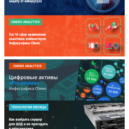
защиту от киберугроз
CNEWS ANALYTICS
Топ-10 сфер применения
квантовых компьютеров.
Инфографика CNews
CNEWS ANALYTICS
Цифровые активы
«Росатома».
Инфографика CNews
ТЕХНОЛОГИЯ МЕСЯЦА
Как выбрать сервер
для ЦОД и не прогадать
в перспективе