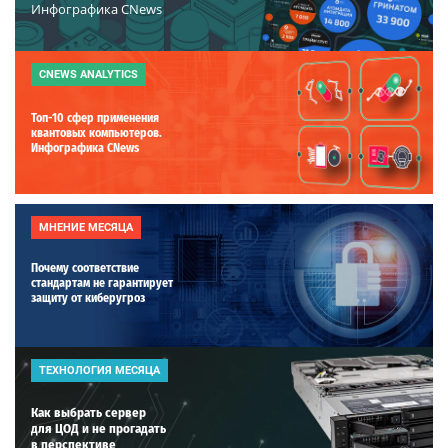
Инфографика CNews
CNEWS ANALYTICS
Топ-10 сфер применения
квантовых компьютеров.
Инфографика CNews
МНЕНИЕ МЕСЯЦА
Почему соответствие
стандартам не гарантирует
защиту от киберугроз
ТЕХНОЛОГИЯ МЕСЯЦА
Как выбрать сервер
для ЦОД и не прогадать
в перспективе