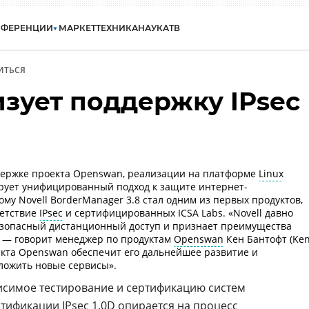
НФЕРЕНЦИИ
МАРКЕТ
ТЕХНИКА
НАУКА
ТВ
ИТЬСЯ
изует поддержку IPsec
ержке проекта Openswan, реализации на платформе
Linux
ирует унифицированный подход к защите интернет-
ому Novell BorderManager 3.8 стал одним из первых продуктов,
ветствие
IPsec
и сертифицированных ICSA Labs. «Novell давно
езопасный дистанционный доступ и признает преимущества
, — говорит менеджер по продуктам
Openswan
Кен Бантофт (Ke
кта Openswan обеспечит его дальнейшее развитие и
ложить новые сервисы».
висимое тестирование и сертификацию систем
тификации IPsec 1.0D опирается на процесс