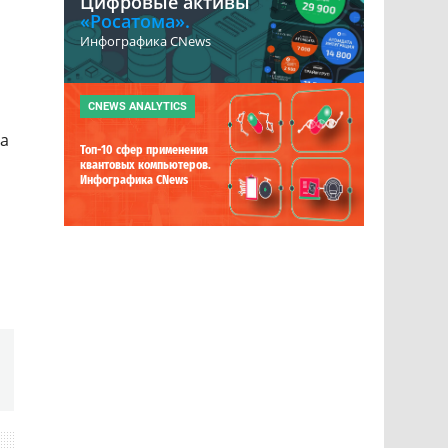
Цифровые активы
«Росатома».
Инфографика CNews
CNEWS ANALYTICS
на
Топ-10 сфер применения
квантовых компьютеров.
Инфографика CNews