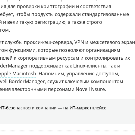
ия для проверки криптографии и соответствия
требует, чтобы продукты содержали стандартизованные
 и вели такую регистрацию, а также строго
гом.
т службы прокси-кэш-сервера,
VPN
и межсетевого экра
огом функциями, которые позволяют организациям
телей к корпоративным ресурсам и контролировать их
rderManager поддерживает как Linux-клиенты, так и
Apple Macintosh
. Напомним, управление доступом,
vell BorderManager, служит ключевым компонентом
ния электронными персонами Novell Nsure.
ИТ-безопасности компании ― на ИТ-маркетплейсе