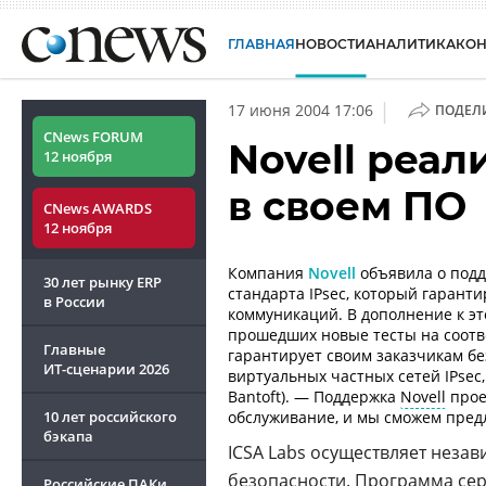
ГЛАВНАЯ
НОВОСТИ
АНАЛИТИКА
КО
|
17 июня 2004 17:06
ПОДЕЛ
CNews FORUM
Novell реал
12 ноября
в своем ПО
CNews AWARDS
12 ноября
Компания
Novell
объявила о подд
30 лет рынку ERP
стандарта IPsec, который гарант
в России
коммуникаций. В дополнение к эт
прошедших новые тесты на соот
Главные
гарантирует своим заказчикам б
ИТ-сценарии
2026
виртуальных частных сетей IPsec
Bantoft). — Поддержка
Novell
прое
10 лет российского
обслуживание, и мы сможем пред
бэкапа
ICSA Labs осуществляет неза
безопасности. Программа сер
Российские ПАКи