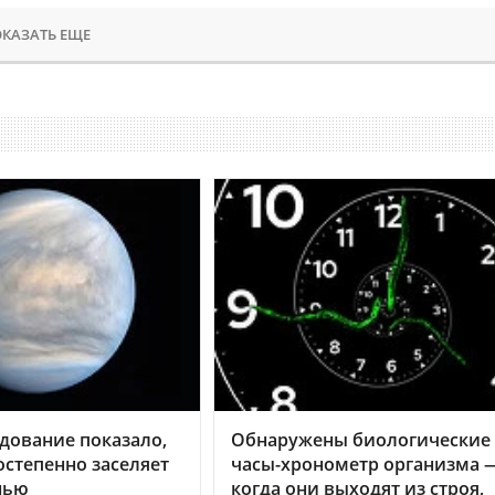
КАЗАТЬ ЕЩЕ
дование показало,
Обнаружены биологические
остепенно заселяет
часы-хронометр организма 
нью
когда они выходят из строя,