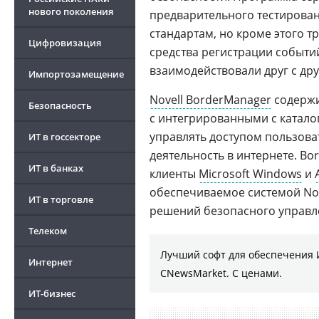
нового поколения
предварительного тестирован
стандартам, но кроме этого 
Цифровизация
средства регистрации событий
взаимодействовали друг с дру
Импортозамещение
Novell BorderManager
содержи
Безопасность
с интегрированными с катал
управлять доступом пользова
ИТ в госсекторе
деятельность в интернете. Bo
ИТ в банках
клиенты
Microsoft Windows
и
обеспечиваемое системой No
ИТ в торговле
решений безопасного управле
Телеком
Лучший софт для обеспечения 
Интернет
CNewsMarket. С ценами.
ИТ-бизнес