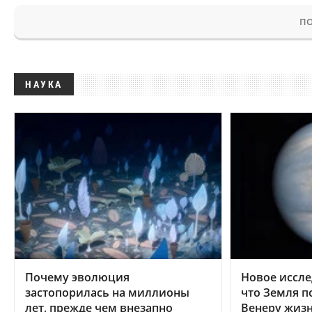
ПО
НАУКА
Почему эволюция
Новое иссле
застопорилась на миллионы
что Земля п
лет, прежде чем внезапно
Венеру жиз