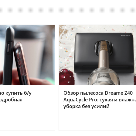
но купить б/у
Обзор пылесоса Dreame Z40
подробная
AquaCycle Pro: сухая и влажн
уборка без усилий