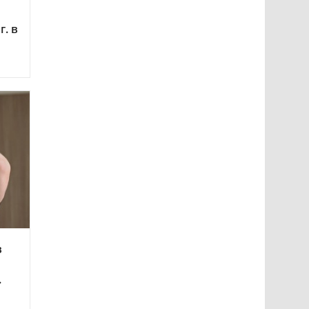
г. в
в
.