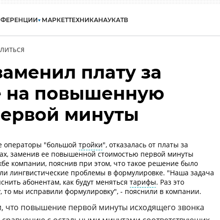
НФЕРЕНЦИИ
МАРКЕТ
ТЕХНИКА
НАУКА
ТВ
ЛИТЬСЯ
заменил плату за
е на повышенную
первой минуты
гие операторы "большой
тройки
", отказалась от платы за
ах, заменив ее повышенной стоимостью первой минуты
жбе компании, пояснив при этом, что такое решение было
икли лингвистические проблемы в формулировке. "Наша задача
снить абонентам, как будут меняться
тарифы
. Раз это
, то мы исправили формулировку", - пояснили в компании.
и, что повышение первой минуты исходящего звонка