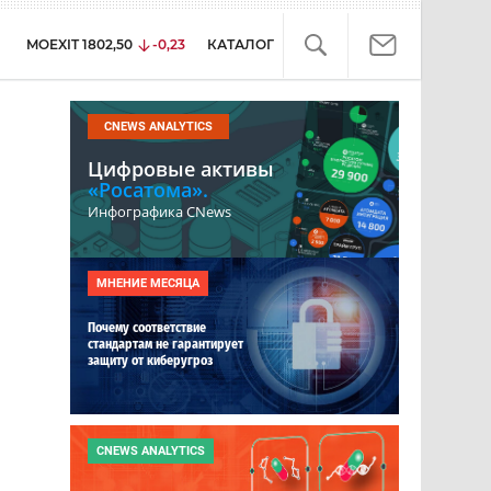
MOEXIT
1802,50
-0,23
КАТАЛОГ
CNEWS ANALYTICS
Цифровые активы
«Росатома».
Инфографика CNews
МНЕНИЕ МЕСЯЦА
Почему соответствие
стандартам не гарантирует
защиту от киберугроз
CNEWS ANALYTICS