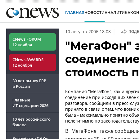
ГЛАВНАЯ
НОВОСТИ
АНАЛИТИКА
КО
|
10 августа 2006 18:08
ПОДЕ
CNews FORUM
"МегаФон" 
12 ноября
соединени
CNews AWARDS
12 ноября
стоимость 
30 лет рынку ERP
в России
Компания "
МегаФон
", как и дру
соединение при исходящих звонк
Главные
разговора, сообщили в пресс-слу
ИТ-сценарии
2026
принято в связи с тем, что возн
была - максимально понятно объя
10 лет российского
нелегитимно по законодательству
бэкапа
В "МегаФоне" также сообщил
Российские ПАКи