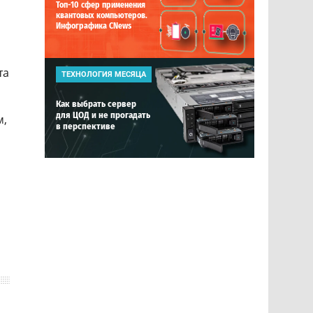
Топ-10 сфер применения
квантовых компьютеров.
Инфографика CNews
та
ТЕХНОЛОГИЯ МЕСЯЦА
Как выбрать сервер
для ЦОД и не прогадать
м,
в перспективе