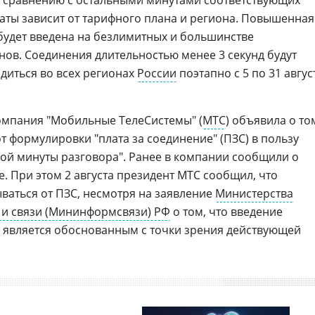
 по сравнению с остальными минутами соответствующих
аты зависит от тарифного плана и региона. Повышенная
будет введена на безлимитных и большинстве
ов. Соединения длительностью менее 3 секунд будут
диться во всех регионах
России
поэтапно с 5 по 31 авгус
компания "Мобильные ТелеСистемы" (
МТС
) объявила о то
т формулировки "плата за соединение" (ПЗС) в пользу
ой минуты разговора". Ранее в компании сообщили о
. При этом 2 августа президент МТС сообщил, что
ваться от ПЗС, несмотря на заявление
Министерства
и связи (Мининформсвязи) РФ
о том, что введение
е является обоснованным с точки зрения действующей