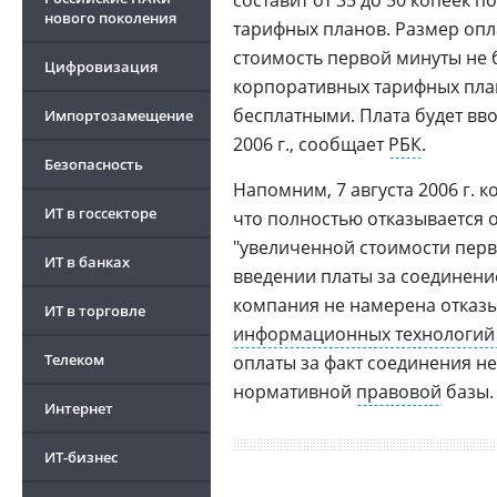
составит от 35 до 50 копеек
нового поколения
тарифных планов. Размер опл
стоимость первой минуты не 
Цифровизация
корпоративных тарифных план
бесплатными. Плата будет вво
Импортозамещение
2006 г., сообщает
РБК
.
Безопасность
Напомним, 7 августа 2006 г. 
ИТ в госсекторе
что полностью отказывается о
"увеличенной стоимости перв
ИТ в банках
введении платы за соединение
компания не намерена отказы
ИТ в торговле
информационных технологий 
Телеком
оплаты за факт соединения н
нормативной
правовой
базы.
Интернет
ИТ-бизнес