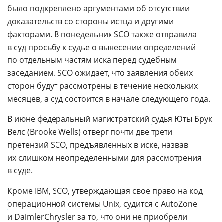
было подкреплено аргументами об отсутствии
доказательств со стороны истца и другими
факторами. В понедельник SCO также отправила
в суд просьбу к судье о вынесении определений
по отдельным частям иска перед судебным
заседанием. SCO ожидает, что заявления обеих
сторон будут рассмотрены в течение нескольких
месяцев, а суд состоится в начале следующего года.
В июне федеральный магистратский
судья
Юты Брук
Велс (Brooke Wells) отверг почти две трети
претензий SCO, предъявленных в иске, назвав
их слишком неопределенными для рассмотрения
в суде.
Кроме IBM, SCO, утверждающая свое право на код
операционной системы
Unix
, судится с
AutoZone
и
DaimlerChrysler
за то, что они не приобрели