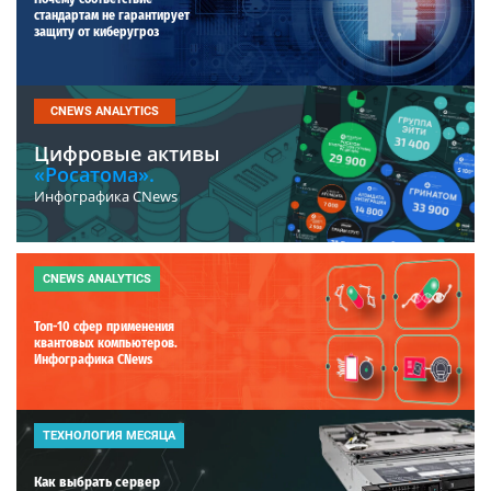
стандартам не гарантирует
защиту от киберугроз
CNEWS ANALYTICS
Цифровые активы
«Росатома».
Инфографика CNews
CNEWS ANALYTICS
Топ-10 сфер применения
квантовых компьютеров.
Инфографика CNews
ТЕХНОЛОГИЯ МЕСЯЦА
Как выбрать сервер