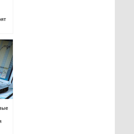
рят
вые
я