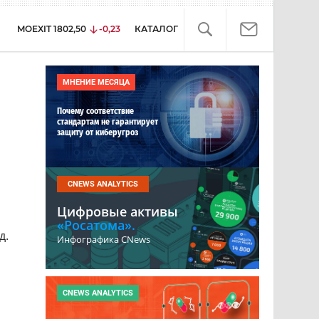
MOEXIT
1802,50
-0,23
КАТАЛОГ
МНЕНИЕ МЕСЯЦА
Почему соответствие
стандартам не гарантирует
защиту от киберугроз
CNEWS ANALYTICS
Цифровые активы
«Росатома».
д.
Инфографика CNews
CNEWS ANALYTICS