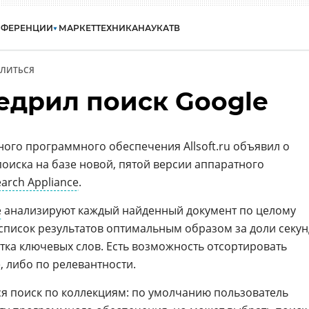
НФЕРЕНЦИИ
МАРКЕТ
ТЕХНИКА
НАУКА
ТВ
ЛИТЬСЯ
внедрил поиск Google
ого программного обеспечения Allsoft.ru объявил о
 поиска на базе новой, пятой версии аппаратного
arch Appliance
.
e
анализируют каждый найденный документ по целому
список результатов оптимальным образом за доли секун
тка ключевых слов. Есть возможность отсортировать
, либо по релевантности.
я поиск по коллекциям: по умолчанию пользователь