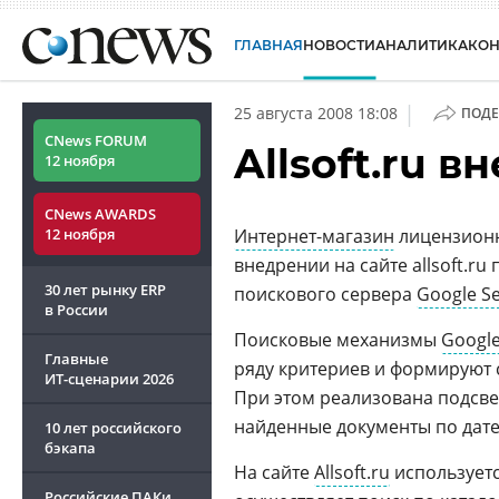
ГЛАВНАЯ
НОВОСТИ
АНАЛИТИКА
КО
|
25 августа 2008 18:08
ПОДЕ
CNews FORUM
Allsoft.ru 
12 ноября
CNews AWARDS
12 ноября
Интернет-магазин
лицензионн
внедрении на сайте allsoft.ru
30 лет рынку ERP
поискового сервера
Google Se
в России
Поисковые механизмы
Googl
Главные
ряду критериев и формируют 
ИТ-сценарии
2026
При этом реализована подсве
найденные документы по дате
10 лет российского
бэкапа
На сайте
Allsoft.ru
используетс
Российские ПАКи