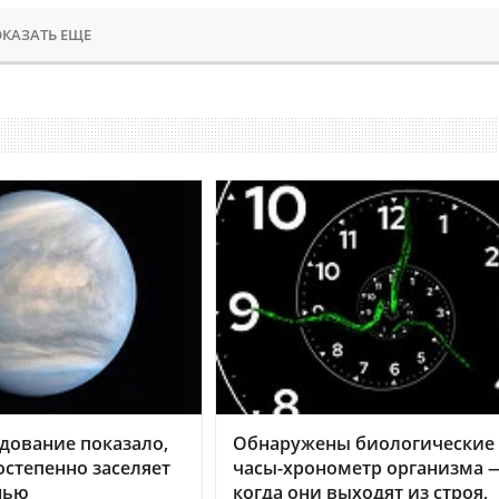
КАЗАТЬ ЕЩЕ
дование показало,
Обнаружены биологические
остепенно заселяет
часы-хронометр организма 
нью
когда они выходят из строя,