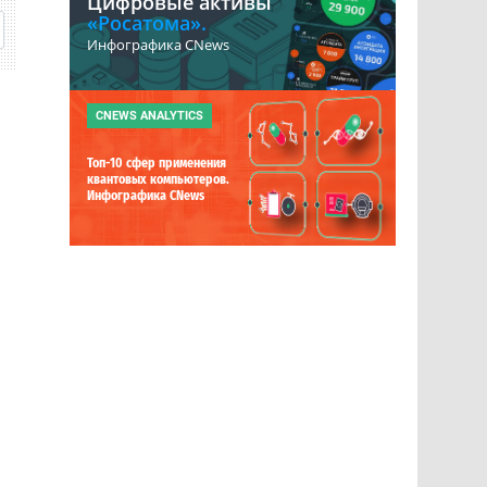
Цифровые активы
«Росатома».
Инфографика CNews
CNEWS ANALYTICS
Топ-10 сфер применения
квантовых компьютеров.
Инфографика CNews