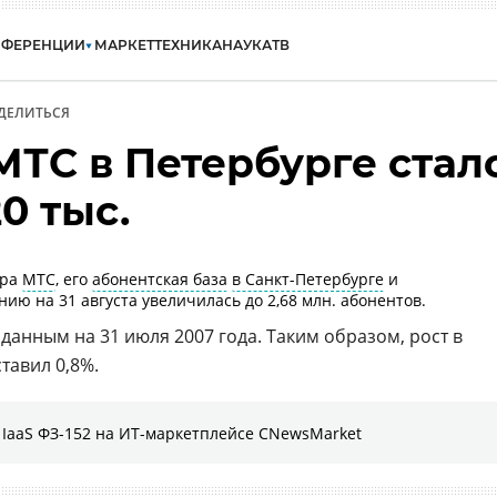
НФЕРЕНЦИИ
МАРКЕТ
ТЕХНИКА
НАУКА
ТВ
ДЕЛИТЬСЯ
МТС в Петербурге стал
0 тыс.
ора
МТС
, его
абонентская база
в Санкт-Петербурге
и
нию на 31 августа увеличилась до 2,68 млн. абонентов.
 данным на 31 июля 2007 года. Таким образом, рост в
тавил 0,8%.
IaaS ФЗ-152 на ИТ-маркетплейсе CNewsMarket