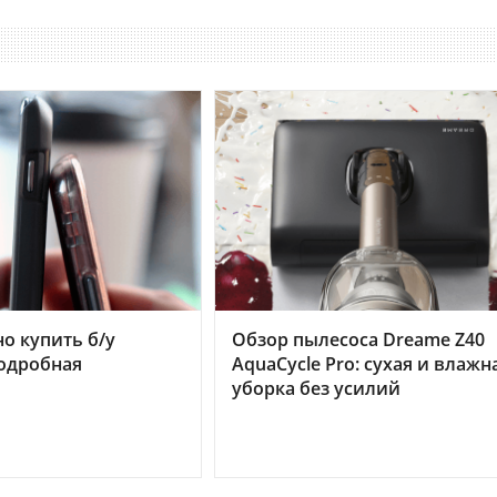
но купить б/у
Обзор пылесоса Dreame Z40
подробная
AquaCycle Pro: сухая и влажн
уборка без усилий