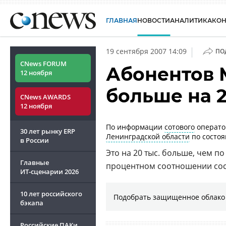
ГЛАВНАЯ
НОВОСТИ
АНАЛИТИКА
КО
|
19 сентября 2007 14:09
ПО
CNews FORUM
Абонентов 
12 ноября
больше на 2
CNews AWARDS
12 ноября
По информации
сотового
операт
30 лет рынку ERP
Ленинградской области
по состоя
в России
Это на 20 тыс. больше, чем по
Главные
процентном соотношении сос
ИТ-сценарии
2026
10 лет российского
Подобрать защищенное облако 
бэкапа
Российские ПАКи