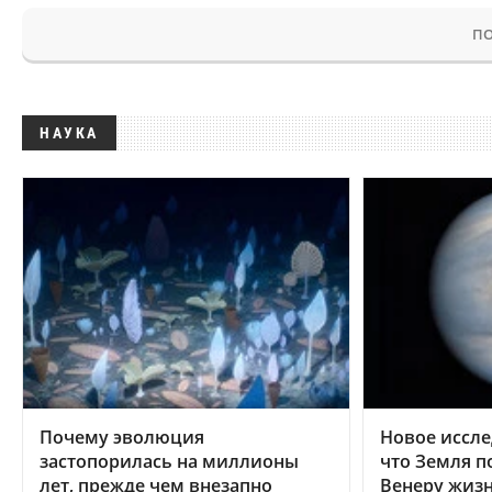
ПО
НАУКА
Почему эволюция
Новое иссле
застопорилась на миллионы
что Земля п
лет, прежде чем внезапно
Венеру жиз