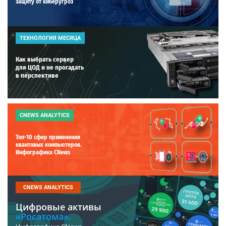
защиту от киберугроз
ТЕХНОЛОГИЯ МЕСЯЦА
Как выбрать сервер
для ЦОД и не прогадать
в перспективе
CNEWS ANALYTICS
Топ-10 сфер применения
квантовых компьютеров.
Инфографика CNews
CNEWS ANALYTICS
Цифровые активы
«Росатома».