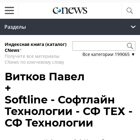
Разделы
Индексная книга (каталог)
CNews
*
Все категории
199065
▼
Получите все материалы
CNews по ключевому слову
Витков Павел
+
Softline - Софтлайн
Технологии - СФ ТЕХ -
СФ Технологии