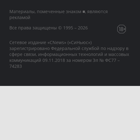
Материалы, помеченные знаком ■, являются
рекламой
Все права защищены © 1995 – 2026
Сетевое издание «CNews» («СиНьюс»)
зарегистрировано Федеральной службой по надзору в
сфере связи, информационных технологий и массовых
коммуникаций 09.11.2018 за номером Эл № ФС77 –
74283