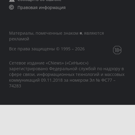
Правовая информация
Материалы, помеченные знаком ■, являются
рекламой
Все права защищены © 1995 – 2026
Сетевое издание «CNews» («СиНьюс»)
зарегистрировано Федеральной службой по надзору в
сфере связи, информационных технологий и массовых
коммуникаций 09.11.2018 за номером Эл № ФС77 –
74283