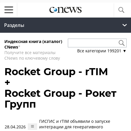
Разделы
Индексная книга (каталог)
CNews
*
Все категории
199201
▼
Получите все материалы
CNews по ключевому слову
Rocket Group - rTIM
+
Rocket Group - Рокет
Групп
ГИСГИС и rTIM объявили о запуске
28.04.2026
интеграции для генеративного