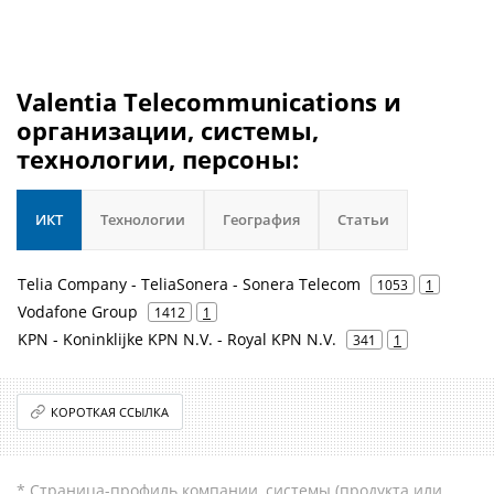
Valentia Telecommunications и
организации, системы,
технологии, персоны:
ИКТ
Технологии
География
Статьи
Telia Company - TeliaSonera - Sonera Telecom
1053
1
Vodafone Group
1412
1
KPN - Koninklijke KPN N.V. - Royal KPN N.V.
341
1
КОРОТКАЯ ССЫЛКА
* Страница-профиль компании, системы (продукта или