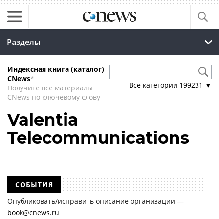
Разделы
Индексная книга (каталог)
CNews
*
Все категории
199231
▼
Получите все материалы
CNews по ключевому слову
Valentia
Telecommunications
СОБЫТИЯ
Опубликовать/исправить описание организации —
book@cnews.ru