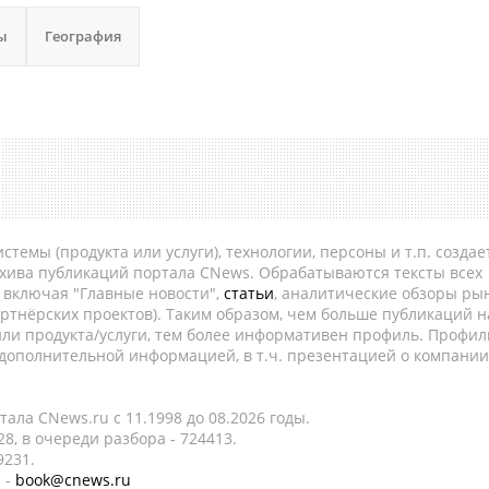
ы
География
темы (продукта или услуги), технологии, персоны и т.п. создае
рхива публикаций портала CNews. Обрабатываются тексты всех
, включая "Главные новости",
статьи
, аналитические обзоры рын
ртнёрских проектов). Таким образом, чем больше публикаций н
ли продукта/услуги, тем более информативен профиль. Профил
 дополнительной информацией, в т.ч. презентацией о компании
ала CNews.ru c 11.1998 до 08.2026 годы.
8, в очереди разбора - 724413.
9231.
 -
book@cnews.ru