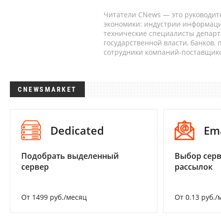
Читатели CNews — это руководит
экономики: индустрии информаци
технические специалисты депар
государственной власти, банков,
сотрудники компаний-поставщико
CNEWSMARKET
Dedicated
Em
Подобрать выделенный
Выбор серв
сервер
рассылок
От 1499 руб./месяц
От 0.13 руб./