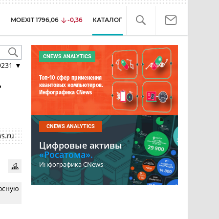
MOEXIT
1796,06
-0,36
КАТАЛОГ
CNEWS ANALYTICS
9231
▼
Топ-10 сфер применения
r
квантовых компьютеров.
Инфографика CNews
CNEWS ANALYTICS
s.ru
Цифровые активы
«Росатома».
Инфографика CNews
осную