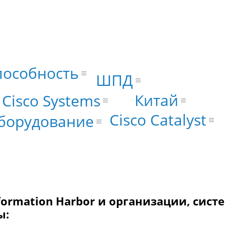
пособность
ШПД
Китай
Cisco Systems
Cisco Catalyst
оборудование
formation Harbor и организации, сист
ы: