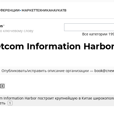
НФЕРЕНЦИИ
МАРКЕТ
ТЕХНИКА
НАУКА
ТВ
ws
*
о ключевому слову
Все категории
19
tcom Information Harbo
Опубликовать/исправить описание организации —
book@cnew
m Information Harbor построит крупнейшую в Китае широкопол
еть
1