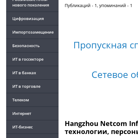
нового поколения
Публикаций - 1, упоминаний - 1
Цифровизация
Импортозамещение
Пропускная с
Безопасность
ИТ в госсекторе
Сетевое 
ИТ в банках
ИТ в торговле
Телеком
Интернет
Hangzhou Netcom In
ИТ-бизнес
технологии, персон