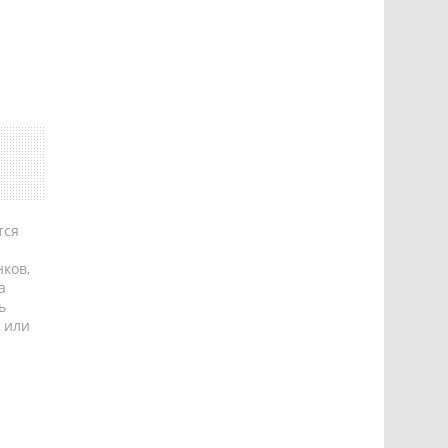
тся
ков,
а
ь
 или