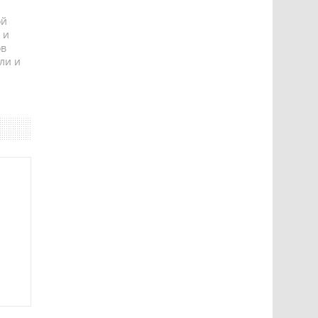
ой
 и
ов
ли и