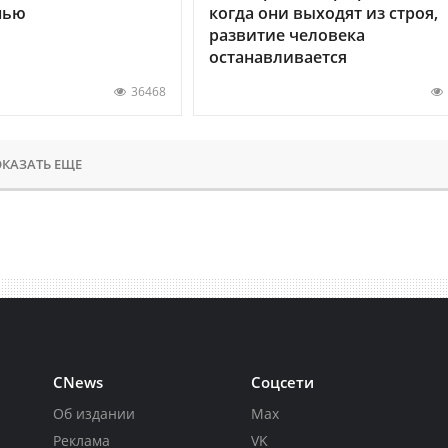
нью
когда они выходят из строя,
развитие человека
останавливается
36468
КАЗАТЬ ЕЩЕ
CNews
Соцсети
Об издании
Max
Реклама
VK