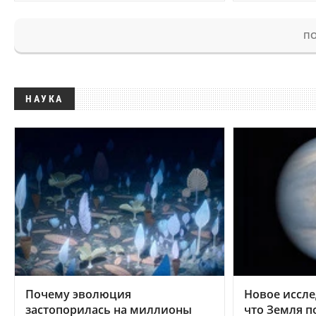
ПО
НАУКА
Почему эволюция
Новое иссле
застопорилась на миллионы
что Земля п