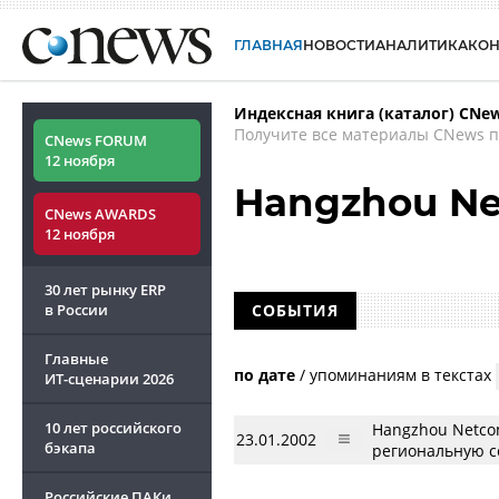
ГЛАВНАЯ
НОВОСТИ
АНАЛИТИКА
КО
Индексная книга (каталог) CNe
Получите все материалы CNews п
CNews FORUM
12 ноября
Hangzhou Ne
CNews AWARDS
12 ноября
30 лет рынку ERP
в России
СОБЫТИЯ
Главные
по дате
/
упоминаниям в текстах
ИТ-сценарии
2026
10 лет российского
Hangzhou Netco
23.01.2002
бэкапа
региональную с
Российские ПАКи