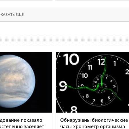
КАЗАТЬ ЕЩЕ
дование показало,
Обнаружены биологические
остепенно заселяет
часы-хронометр организма 