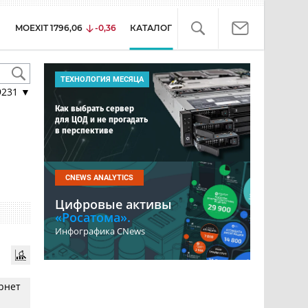
MOEXIT
1796,06
-0,36
КАТАЛОГ
ТЕХНОЛОГИЯ МЕСЯЦА
9231
▼
Как выбрать сервер
для ЦОД и не прогадать
в перспективе
CNEWS ANALYTICS
Цифровые активы
«Росатома».
Инфографика CNews
рнет