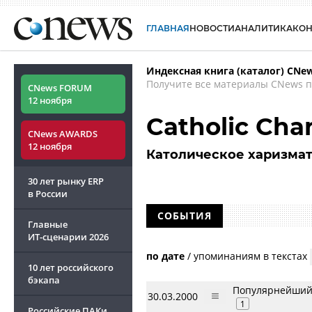
ГЛАВНАЯ
НОВОСТИ
АНАЛИТИКА
КО
Индексная книга (каталог) CNe
Получите все материалы CNews п
CNews FORUM
12 ноября
Catholic Cha
CNews AWARDS
12 ноября
Католическое харизма
30 лет рынку ERP
в России
СОБЫТИЯ
Главные
ИТ-сценарии
2026
по дате
/
упоминаниям в текстах
10 лет российского
бэкапа
Популярнейший 
30.03.2000
1
Российские ПАКи