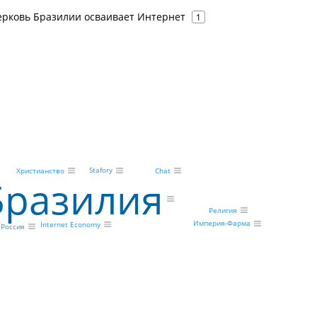
ерковь Бразилии осваивает Интернет
1
Stafory
Христианство
Chat
Бразилия
Религия
Империя-Фарма
Internet Economy
Россия