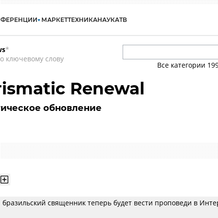
НФЕРЕНЦИИ
МАРКЕТ
ТЕХНИКА
НАУКА
ТВ
ws
*
о ключевому слову
Все категории
19
rismatic Renewal
тическое обновление
бразильский священник теперь будет вести проповеди в Инте