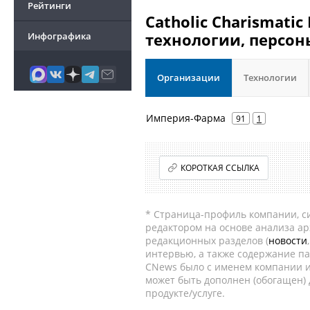
Рейтинги
Catholic Charismati
технологии, персон
Инфографика
Организации
Технологии
Империя-Фарма
91
1
КОРОТКАЯ ССЫЛКА
* Страница-профиль компании, сис
редактором на основе анализа а
редакционных разделов (
новости
интервью, а также содержание па
CNews было с именем компании и
может быть дополнен (обогащен)
продукте/услуге.