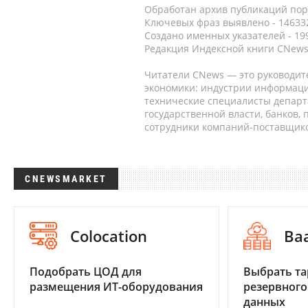
Обработан архив публикаций порт
Ключевых фраз выявлено - 146332
Создано именных указателей - 19
Редакция Индексной книги CNews
Читатели CNews — это руководит
экономики: индустрии информаци
технические специалисты депар
государственной власти, банков,
сотрудники компаний-поставщико
CNEWSMARKET
Colocation
Ba
Подобрать ЦОД для
Выбрать та
размещения ИТ-оборудования
резервного
данных