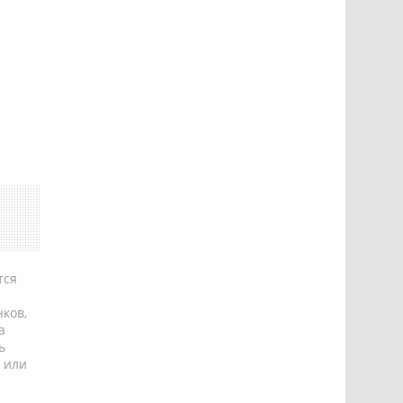
тся
ков,
а
ь
 или