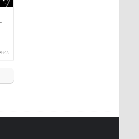
—
5198