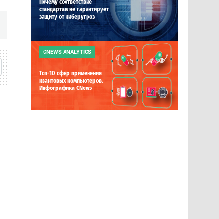
Почему соответствие
стандартам не гарантирует
защиту от киберугроз
CNEWS ANALYTICS
Топ-10 сфер применения
квантовых компьютеров.
Инфографика CNews