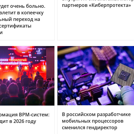
партнеров «Киберпротекта»
дет очень больно.
летит в копеечку
ьный переход на
 сертификаты
и
В российском разработчике
рмация BPM-систем:
мобильных процессоров
дит в 2026 году
сменился гендиректор