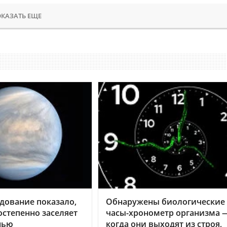
КАЗАТЬ ЕЩЕ
дование показало,
Обнаружены биологические
остепенно заселяет
часы-хронометр организма 
нью
когда они выходят из строя,