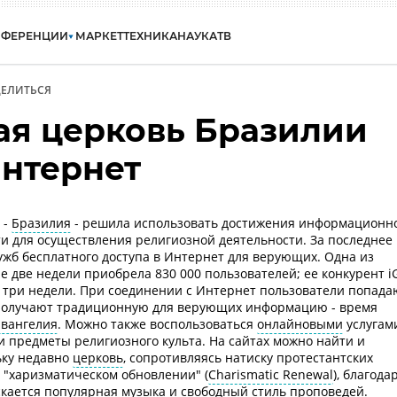
НФЕРЕНЦИИ
МАРКЕТ
ТЕХНИКА
НАУКА
ТВ
ЕЛИТЬСЯ
ая церковь Бразилии
Интернет
 -
Бразилия
- решила использовать достижения информационн
и для осуществления религиозной деятельности. За последнее
ужб бесплатного доступа в Интернет для верующих. Одна из
вые две недели приобрела 830 000 пользователей; ее конкурент i
а три недели. При соединении с Интернет пользователи попада
 получают традиционную для верующих информацию - время
Евангелия
. Можно также воспользоваться
онлайновыми
услугам
 предметы религиозного культа. На сайтах можно найти и
ьку недавно
церковь
, сопротивляясь натиску протестантских
 "харизматическом обновлении" (
Charismatic Renewal
), благода
скается популярная музыка и свободный стиль проповедей.