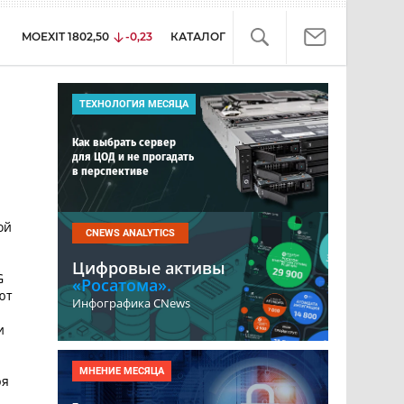
MOEXIT
1802,50
-0,23
КАТАЛОГ
ТЕХНОЛОГИЯ МЕСЯЦА
Как выбрать сервер
для ЦОД и не прогадать
в перспективе
ой
CNEWS ANALYTICS
Цифровые активы
G
«Росатома».
ют
Инфографика CNews
и
МНЕНИЕ МЕСЯЦА
ря