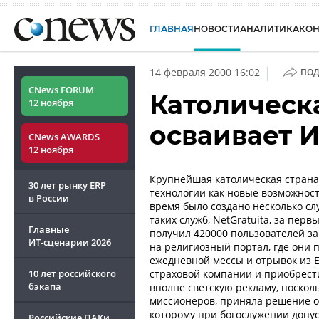
ГЛАВНАЯ
НОВОСТИ
АНАЛИТИКА
КО
|
14 февраля 2000 16:02
ПОД
CNews FORUM
Католическ
12 ноября
осваивает 
CNews AWARDS
12 ноября
Крупнейшая католическая страна
30 лет рынку ERP
технологии как новые возможност
в России
время было создано несколько сл
таких служб, NetGratuita, за пер
Главные
получил 420000 пользователей з
ИТ-сценарии
2026
на религиозный портал, где они
ежедневной мессы и отрывок из
10 лет российского
страховой компании и приобрести
бэкапа
вполне светскую рекламу, поскол
миссионеров, приняла решение о
которому при богослужении допу
Российские ПАКи