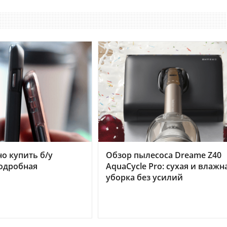
но купить б/у
Обзор пылесоса Dreame Z40
подробная
AquaCycle Pro: сухая и влажн
уборка без усилий