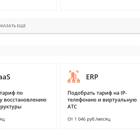
КАЗАТЬ ЕЩЕ
aaS
ERP
тариф по
Подобрать тариф на IP-
у восстановлению
телефонию и виртуальную
труктуры
АТС
яц
От 1 046 руб./месяц