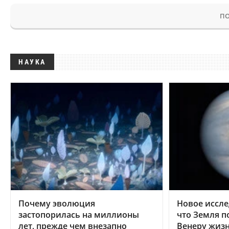
ПО
НАУКА
Почему эволюция
Новое иссле
застопорилась на миллионы
что Земля п
лет, прежде чем внезапно
Венеру жиз