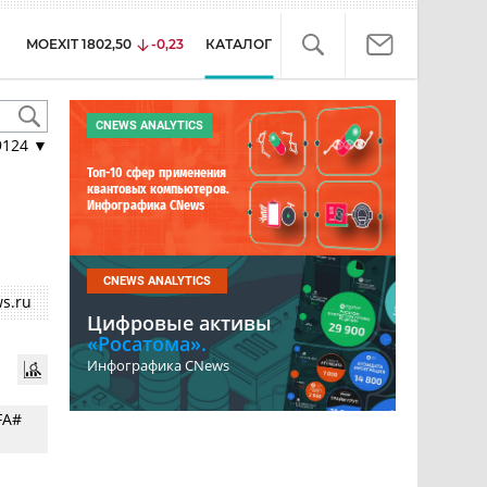
MOEXIT
1802,50
-0,23
КАТАЛОГ
CNEWS ANALYTICS
9124
▼
Топ-10 сфер применения
квантовых компьютеров.
Инфографика CNews
CNEWS ANALYTICS
s.ru
Цифровые активы
«Росатома».
Инфографика CNews
FA#