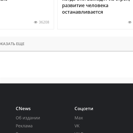
развитие человека
останавливается
36208
КАЗАТЬ ЕЩЕ
CNews
Соцсети
Об издании
Max
Реклама
VK