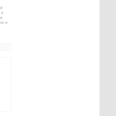
ой
 и
ов
ли и