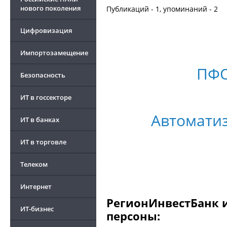
нового поколения
Публикаций - 1, упоминаний - 2
Цифровизация
Импортозамещение
ПФ
Безопасность
ИТ в госсекторе
Автоматиз
ИТ в банках
ИТ в торговле
Телеком
Интернет
РегионИнвестБанк и
ИТ-бизнес
персоны: