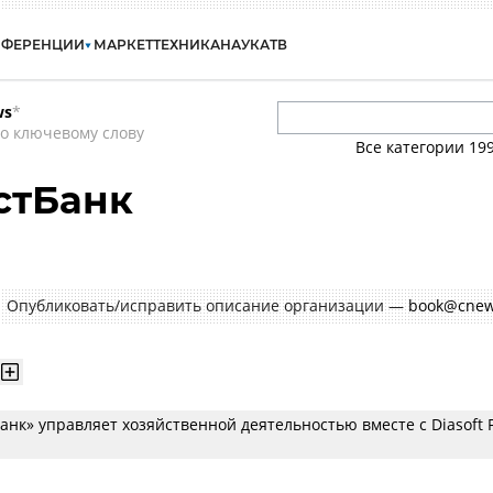
НФЕРЕНЦИИ
МАРКЕТ
ТЕХНИКА
НАУКА
ТВ
ws
*
о ключевому слову
Все категории
19
стБанк
Опубликовать/исправить описание организации —
book@cnew
нк» управляет хозяйственной деятельностью вместе с Diasoft 