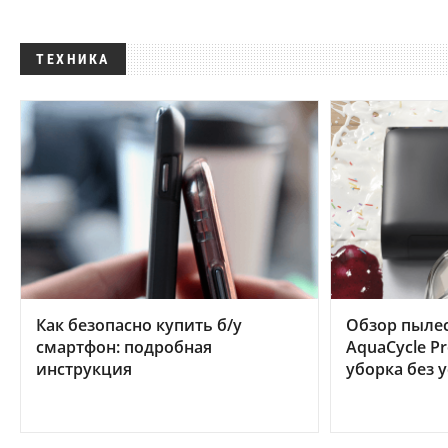
ТЕХНИКА
Как безопасно купить б/у
Обзор пылес
смартфон: подробная
AquaCycle Pr
инструкция
уборка без 