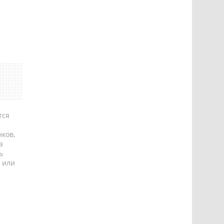
тся
ков,
а
ь
 или