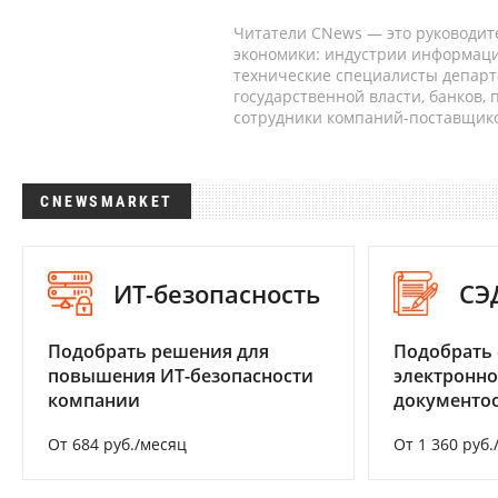
Читатели CNews — это руководит
экономики: индустрии информаци
технические специалисты депар
государственной власти, банков,
сотрудники компаний-поставщико
CNEWSMARKET
ИТ-безопасность
СЭ
Подобрать решения для
Подобрать 
повышения ИТ-безопасности
электронно
компании
документоо
От 684 руб./месяц
От 1 360 руб.