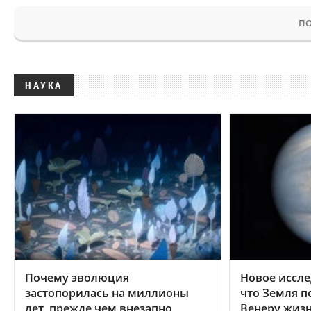
ПО
НАУКА
Почему эволюция
Новое иссле
застопорилась на миллионы
что Земля п
лет, прежде чем внезапно
Венеру жиз