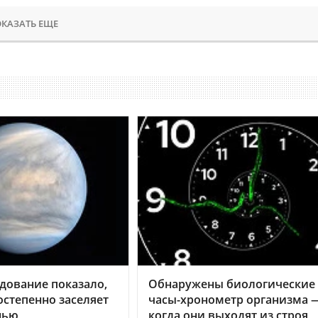
КАЗАТЬ ЕЩЕ
дование показало,
Обнаружены биологические
остепенно заселяет
часы-хронометр организма 
нью
когда они выходят из строя,