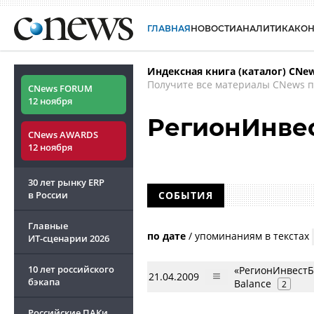
ГЛАВНАЯ
НОВОСТИ
АНАЛИТИКА
КО
Индексная книга (каталог) CNe
Получите все материалы CNews п
CNews FORUM
12 ноября
РегионИнве
CNews AWARDS
12 ноября
30 лет рынку ERP
в России
СОБЫТИЯ
Главные
по дате
/
упоминаниям в текстах
ИТ-сценарии
2026
10 лет российского
«РегионИнвестБа
21.04.2009
бэкапа
Balance
2
Российские ПАКи