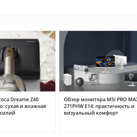
оса Dreame Z40
Обзор монитора MSI PRO MA
o: сухая и влажная
271PHW E14: практичность и
усилий
визуальный комфорт