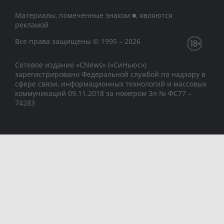
Материалы, помеченные знаком ■, являются
рекламой
Все права защищены © 1995 – 2026
Сетевое издание «CNews» («СиНьюс»)
зарегистрировано Федеральной службой по надзору в
сфере связи, информационных технологий и массовых
коммуникаций 09.11.2018 за номером Эл № ФС77 –
74283