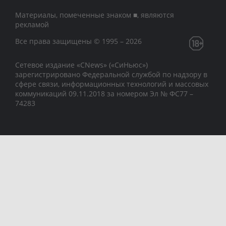
Материалы, помеченные знаком ■, являются
рекламой
Все права защищены © 1995 – 2026
Сетевое издание «CNews» («СиНьюс»)
зарегистрировано Федеральной службой по надзору в
сфере связи, информационных технологий и массовых
коммуникаций 09.11.2018 за номером Эл № ФС77 –
74283