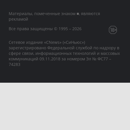
Материалы, помеченные знаком ■, являются
рекламой
Все права защищены © 1995 – 2026
Сетевое издание «CNews» («СиНьюс»)
зарегистрировано Федеральной службой по надзору в
сфере связи, информационных технологий и массовых
коммуникаций 09.11.2018 за номером Эл № ФС77 –
74283