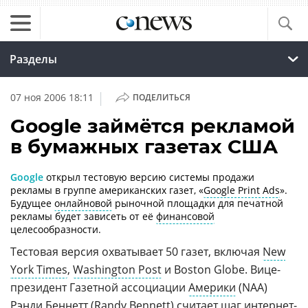
Разделы
|
07 ноя 2006 18:11
ПОДЕЛИТЬСЯ
Google займётся рекламой
в бумажных газетах США
Google
открыл тестовую версию системы продажи
рекламы в группе американских газет, «
Google Print Ads
».
Будущее
онлайновой
рыночной площадки для печатной
рекламы будет зависеть от её
финансовой
целесообразности.
Тестовая версия охватывает 50 газет, включая
New
York Times
,
Washington Post
и Boston Globe. Вице-
президент Газетной ассоциации
Америки
(NAA)
Рэнди Беннетт (Randy Bennett) считает шаг интернет-