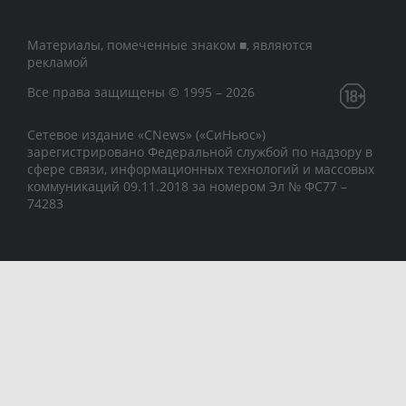
Материалы, помеченные знаком ■, являются
рекламой
Все права защищены © 1995 – 2026
Сетевое издание «CNews» («СиНьюс»)
зарегистрировано Федеральной службой по надзору в
сфере связи, информационных технологий и массовых
коммуникаций 09.11.2018 за номером Эл № ФС77 –
74283