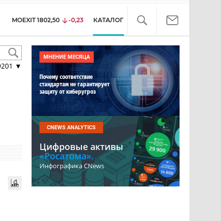
MOEXIT
1802,50
-0,23
КАТАЛОГ
МНЕНИЕ МЕСЯЦА
9201
▼
Почему соответствие
стандартам не гарантирует
защиту от киберугроз
CNEWS ANALYTICS
Цифровые активы
«Росатома».
Инфографика CNews