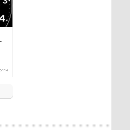
—
5114