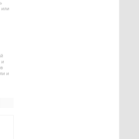
ь
 или
ой
 и
ов
ли и