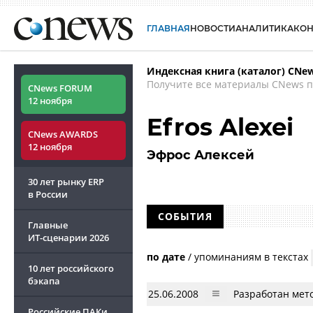
ГЛАВНАЯ
НОВОСТИ
АНАЛИТИКА
КО
Индексная книга (каталог) CNe
Получите все материалы CNews п
CNews FORUM
12 ноября
Efros Alexei
CNews AWARDS
12 ноября
Эфрос Алексей
30 лет рынку ERP
в России
СОБЫТИЯ
Главные
ИТ-сценарии
2026
по дате
/
упоминаниям в текстах
10 лет российского
бэкапа
25.06.2008
Разработан мет
Российские ПАКи