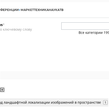
НФЕРЕНЦИИ
МАРКЕТ
ТЕХНИКА
НАУКА
ТВ
ws
*
о ключевому слову
Все категории
19
од ландшафтной локализации изображений в пространстве
1