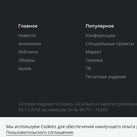
Главное
Популярное
Новости
Конференции
Аналитика
Специальные проекты
Рейтинги
Маркет
Обзоры
Техника
Архив
ТВ
Печатные издания
Сетевое издание «CNews» («СиНьюс») зарегистрирова
09.11.2018 за номером Эл № ФС77 – 74283
Мы используем Сookies для обеспечения наилучшего опыта 
Пользовательского соглашения
.