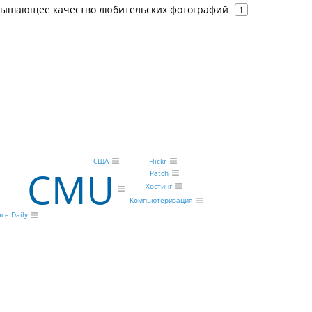
вышающее качество любительских фотографий
1
Flickr
США
CMU
Patch
Хостинг
Компьютеризация
ce Daily