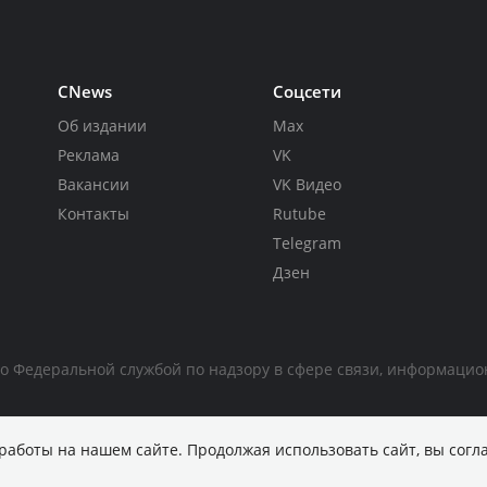
CNews
Соцсети
Об издании
Max
Реклама
VK
Вакансии
VK Видео
Контакты
Rutube
Telegram
Дзен
но Федеральной службой по надзору в сфере связи, информаци
работы на нашем сайте. Продолжая использовать сайт, вы согл