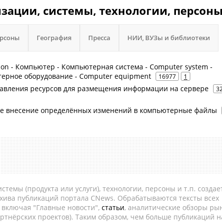
низации, системы, технологии, персоны
рсоны
География
Пресса
НИИ, ВУЗы и библиотеки
on - Компьютер - Компьютерная система - Computer system -
ерное оборудование - Computer equipment
16977
1
оставления ресурсов для размещения информации на сервере
3
ное внесение определённых изменений в компьютерные файлы
темы (продукта или услуги), технологии, персоны и т.п. создае
рхива публикаций портала CNews. Обрабатываются тексты всех
, включая "Главные новости",
статьи
, аналитические обзоры рын
ртнёрских проектов). Таким образом, чем больше публикаций н