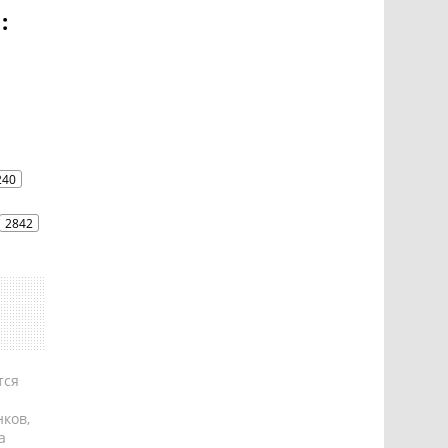
:
240
2842
тся
ков,
а