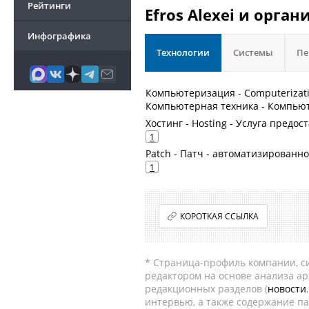
Рейтинги
Efros Alexei и орга
Инфографика
Технологии
Системы
Пе
Компьютеризация - Computerizati
Компьютерная техника - Компьют
Хостинг - Hosting - Услуга пред
1
Patch - Патч - автоматизирован
1
КОРОТКАЯ ССЫЛКА
* Страница-профиль компании, сис
редактором на основе анализа а
редакционных разделов (
новости
интервью, а также содержание па