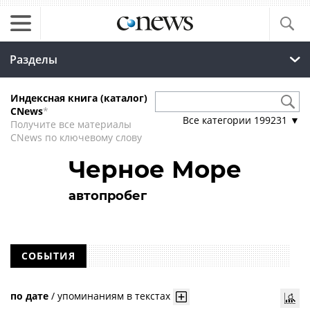
Разделы
Индексная книга (каталог)
CNews
*
Все категории
199231
▼
Получите все материалы
CNews по ключевому слову
Черное Море
автопробег
СОБЫТИЯ
по дате
/
упоминаниям в текстах