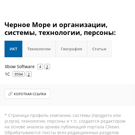
Черное Море и организации,
системы, технологии, персоны:
ИКТ
Технологии
География
Статьи
Xbow Software
4
2
1С
9594
2
КОРОТКАЯ ССЫЛКА
* Страница-профиль компании, системы (продукта или
услуги), технологии, персоны и т.п. создается редактором
на основе анализа архива публикаций портала CNews.
Обрабатываются тексты всех редакционных разделов