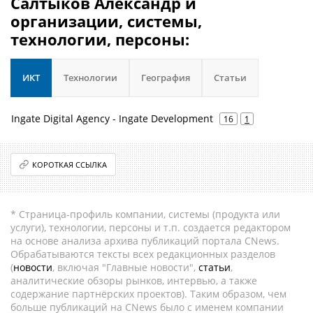
Салтыков Александр и
организации, системы,
технологии, персоны:
ИКТ
Технологии
География
Статьи
Ingate Digital Agency - Ingate Development
16
1
КОРОТКАЯ ССЫЛКА
* Страница-профиль компании, системы (продукта или
услуги), технологии, персоны и т.п. создается редактором
на основе анализа архива публикаций портала CNews.
Обрабатываются тексты всех редакционных разделов
(
новости
, включая "Главные новости",
статьи
,
аналитические обзоры рынков, интервью, а также
содержание партнёрских проектов). Таким образом, чем
больше публикаций на CNews было с именем компании