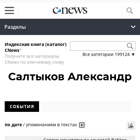
Разделы
Индексная книга (каталог)
CNews
*
Все категории
199124
▼
Получите все материалы
CNews по ключевому слову
Салтыков Александр
СОБЫТИЯ
по дате
/
упоминаниям в текстах
Сервис мониторинга соцсетей Babkee