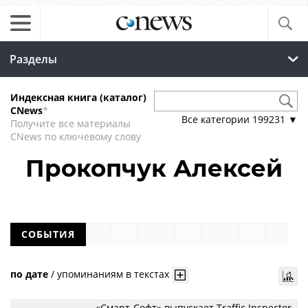
Разделы
Индексная книга (каталог)
CNews
*
Все категории
199231
▼
Получите все материалы
CNews по ключевому слову
Прокопчук Алексей
СОБЫТИЯ
по дате
/
упоминаниям в текстах
«Смарт-Софт» выпускает Traffic Inspector