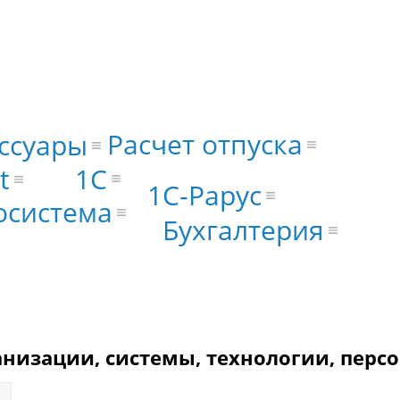
Расчет отпуска
ссуары
1С
t
1С-Рарус
осистема
Бухгалтерия
анизации, системы, технологии, перс