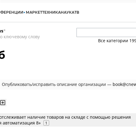
НФЕРЕНЦИИ
МАРКЕТ
ТЕХНИКА
НАУКА
ТВ
ws
*
о ключевому слову
Все категории
19
б
Опубликовать/исправить описание организации —
book@cnew
 отслеживает наличие товаров на складе с помощью решения
я автоматизация 8»
1