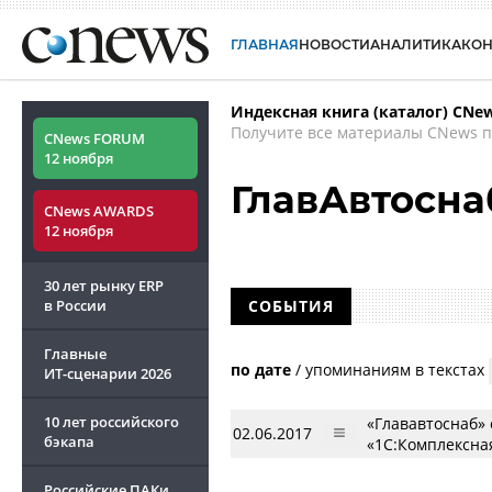
ГЛАВНАЯ
НОВОСТИ
АНАЛИТИКА
КО
Индексная книга (каталог) CNe
Получите все материалы CNews п
CNews FORUM
12 ноября
ГлавАвтосна
CNews AWARDS
12 ноября
30 лет рынку ERP
в России
СОБЫТИЯ
Главные
по дате
/
упоминаниям в текстах
ИТ-сценарии
2026
10 лет российского
«Глававтоснаб»
02.06.2017
бэкапа
«1С:Комплексна
Российские ПАКи