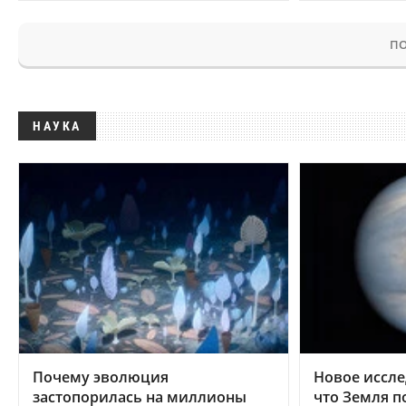
ПО
НАУКА
Почему эволюция
Новое иссле
застопорилась на миллионы
что Земля п