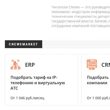
Читатели CNews — это руководит
экономики: индустрии информаци
технические специалисты депар
государственной власти, банков,
сотрудники компаний-поставщико
CNEWSMARKET
ERP
CR
Подобрать тариф на IP-
Подобрать 
телефонию и виртуальную
компании
АТС
От 1 046 руб./месяц
От 1 000 руб.