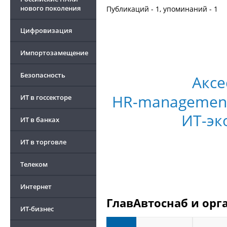
нового поколения
Публикаций - 1, упоминаний - 1
Цифровизация
Импортозамещение
Безопасность
Аксе
HR-managemen
ИТ в госсекторе
ИТ-эк
ИТ в банках
ИТ в торговле
Телеком
Интернет
ГлавАвтоснаб и орг
ИТ-бизнес