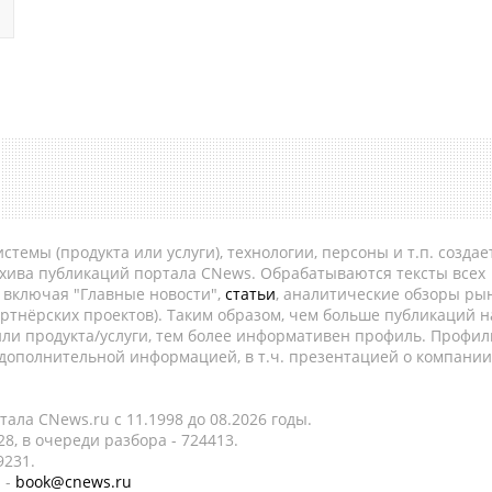
темы (продукта или услуги), технологии, персоны и т.п. создае
рхива публикаций портала CNews. Обрабатываются тексты всех
, включая "Главные новости",
статьи
, аналитические обзоры рын
ртнёрских проектов). Таким образом, чем больше публикаций н
ли продукта/услуги, тем более информативен профиль. Профил
 дополнительной информацией, в т.ч. презентацией о компании
ала CNews.ru c 11.1998 до 08.2026 годы.
8, в очереди разбора - 724413.
9231.
 -
book@cnews.ru