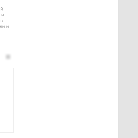
ой
 и
ов
ли и
ю