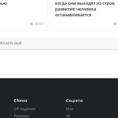
нью
когда они выходят из строя,
развитие человека
останавливается
36397
КАЗАТЬ ЕЩЕ
CNews
Соцсети
Об издании
Max
Реклама
VK