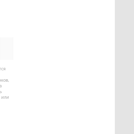
тся
ков,
а
ь
 или