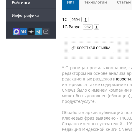
ИКТ
Технологии
Статьи
Рейтинги
Инфографика
1С
9594
1
1С-Рарус
982
1
КОРОТКАЯ ССЫЛКА
* Страница-профиль компании, сис
редактором на основе анализа а
редакционных разделов (
новости
интервью, а также содержание па
CNews было с именем компании и
может быть дополнен (обогащен)
продукте/услуге.
Обработан архив публикаций порт
Ключевых фраз выявлено - 146332
Создано именных указателей - 19
Редакция Индексной книги CNews