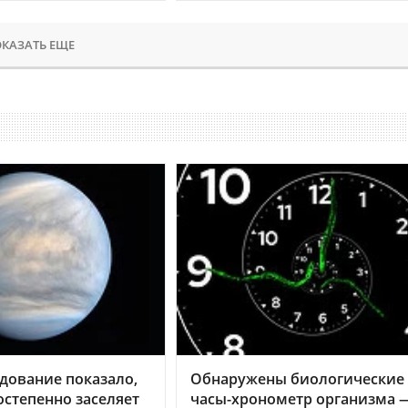
КАЗАТЬ ЕЩЕ
дование показало,
Обнаружены биологические
остепенно заселяет
часы-хронометр организма 